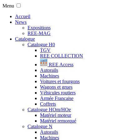
Menu
Accueil
News
Expositions
REE-MAG
Catalogue
Catalogue H0
TGV
REE COLLECTION
REE Access
Autorails
Machines
Voitures et fourgons
Wagons et grues
Véhicules routiers
Armée Française
Coffrets
Catalogue HOm/HOe
Matériel moteur
Matériel remorqué
Catalogue N
Autorails
Machines