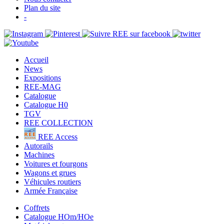
Plan du site
-
Accueil
News
Expositions
REE-MAG
Catalogue
Catalogue H0
TGV
REE COLLECTION
REE Access
Autorails
Machines
Voitures et fourgons
Wagons et grues
Véhicules routiers
Armée Française
Coffrets
Catalogue HOm/HOe