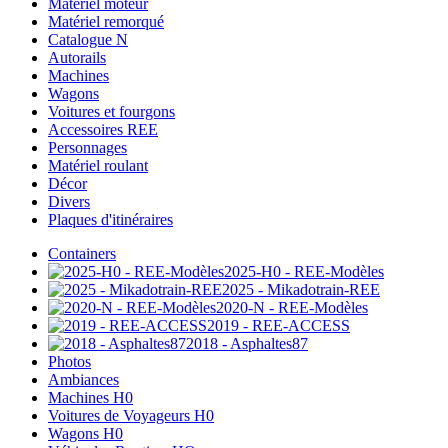
Matériel moteur
Matériel remorqué
Catalogue N
Autorails
Machines
Wagons
Voitures et fourgons
Accessoires REE
Personnages
Matériel roulant
Décor
Divers
Plaques d'itinéraires
Containers
2025-H0 - REE-Modèles
2025 - Mikadotrain-REE
2020-N - REE-Modèles
2019 - REE-ACCESS
2018 - Asphaltes87
Photos
Ambiances
Machines H0
Voitures de Voyageurs H0
Wagons H0