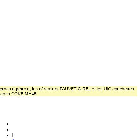
ernes à pétrole, les céréaliers FAUVET-GIREL et les UIC couchettes
 wagons COKE MH45
1