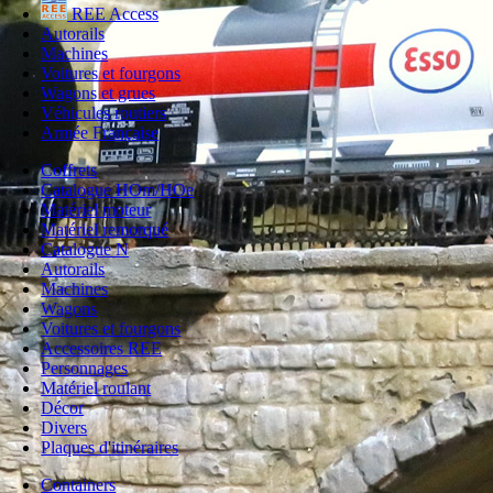
REE Access
Autorails
Machines
Voitures et fourgons
Wagons et grues
Véhicules routiers
Armée Française
Coffrets
Catalogue HOm/HOe
Matériel moteur
Matériel remorqué
Catalogue N
Autorails
Machines
Wagons
Voitures et fourgons
Accessoires REE
Personnages
Matériel roulant
Décor
Divers
Plaques d'itinéraires
Containers