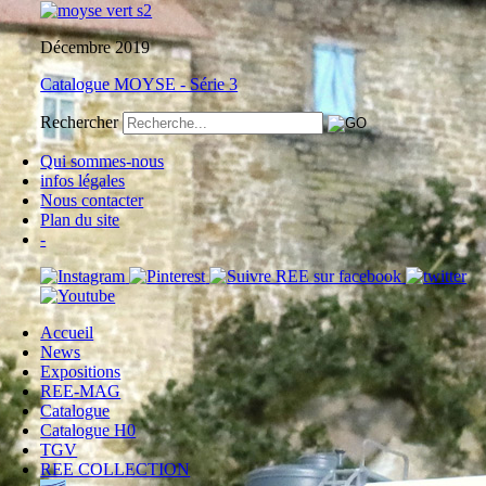
Décembre 2019
Catalogue MOYSE - Série 3
Rechercher
Qui sommes-nous
infos légales
Nous contacter
Plan du site
-
Accueil
News
Expositions
REE-MAG
Catalogue
Catalogue H0
TGV
REE COLLECTION