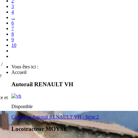
2
3
4
...
6
7
8
9
10
 /
Vous êtes ici :
Accueil
e
V
Autorail RENAULT VH
e et
Disponible
Catalogue Autorail RENAULT VH - Série 2
Locotracteur MOYSE