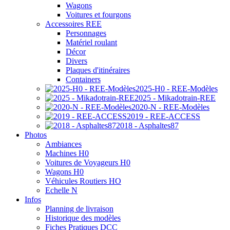
Wagons
Voitures et fourgons
Accessoires REE
Personnages
Matériel roulant
Décor
Divers
Plaques d'itinéraires
Containers
2025-H0 - REE-Modèles
2025 - Mikadotrain-REE
2020-N - REE-Modèles
2019 - REE-ACCESS
2018 - Asphaltes87
Photos
Ambiances
Machines H0
Voitures de Voyageurs H0
Wagons H0
Véhicules Routiers HO
Echelle N
Infos
Planning de livraison
Historique des modèles
Fiches Pratiques DCC