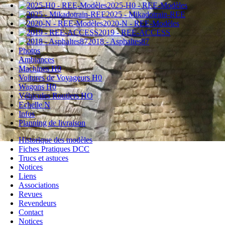
2025-H0 - REE-Modèles
2025 - Mikadotrain-REE
2020-N - REE-Modèles
2019 - REE-ACCESS
2018 - Asphaltes87
Photos
Ambiances
Machines H0
Voitures de Voyageurs H0
Wagons H0
Véhicules Routiers HO
Echelle N
Infos
Planning de livraison
Historique des modèles
Fiches Pratiques DCC
Trucs et astuces
Notices
Liens
Associations
Revues
Revendeurs
Contact
Notices