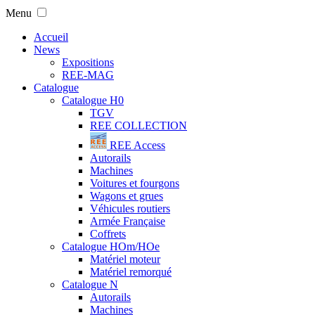
Menu
Accueil
News
Expositions
REE-MAG
Catalogue
Catalogue H0
TGV
REE COLLECTION
REE Access
Autorails
Machines
Voitures et fourgons
Wagons et grues
Véhicules routiers
Armée Française
Coffrets
Catalogue HOm/HOe
Matériel moteur
Matériel remorqué
Catalogue N
Autorails
Machines