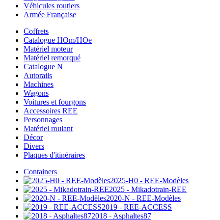
Véhicules routiers
Armée Française
Coffrets
Catalogue HOm/HOe
Matériel moteur
Matériel remorqué
Catalogue N
Autorails
Machines
Wagons
Voitures et fourgons
Accessoires REE
Personnages
Matériel roulant
Décor
Divers
Plaques d'itinéraires
Containers
2025-H0 - REE-Modèles
2025 - Mikadotrain-REE
2020-N - REE-Modèles
2019 - REE-ACCESS
2018 - Asphaltes87