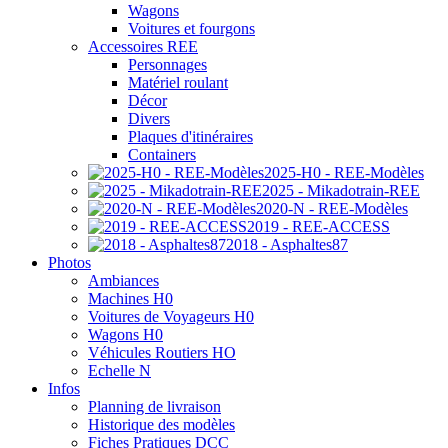
Wagons
Voitures et fourgons
Accessoires REE
Personnages
Matériel roulant
Décor
Divers
Plaques d'itinéraires
Containers
2025-H0 - REE-Modèles
2025 - Mikadotrain-REE
2020-N - REE-Modèles
2019 - REE-ACCESS
2018 - Asphaltes87
Photos
Ambiances
Machines H0
Voitures de Voyageurs H0
Wagons H0
Véhicules Routiers HO
Echelle N
Infos
Planning de livraison
Historique des modèles
Fiches Pratiques DCC