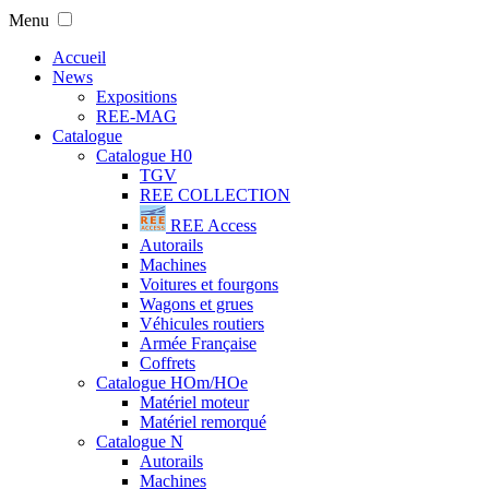
Menu
Accueil
News
Expositions
REE-MAG
Catalogue
Catalogue H0
TGV
REE COLLECTION
REE Access
Autorails
Machines
Voitures et fourgons
Wagons et grues
Véhicules routiers
Armée Française
Coffrets
Catalogue HOm/HOe
Matériel moteur
Matériel remorqué
Catalogue N
Autorails
Machines