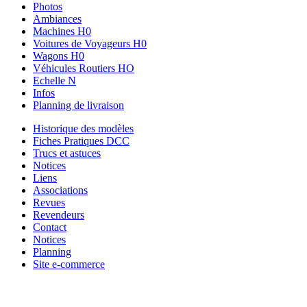
Photos
Ambiances
Machines H0
Voitures de Voyageurs H0
Wagons H0
Véhicules Routiers HO
Echelle N
Infos
Planning de livraison
Historique des modèles
Fiches Pratiques DCC
Trucs et astuces
Notices
Liens
Associations
Revues
Revendeurs
Contact
Notices
Planning
Site e-commerce