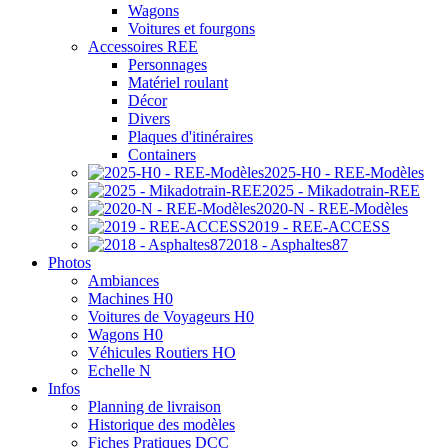
Wagons
Voitures et fourgons
Accessoires REE
Personnages
Matériel roulant
Décor
Divers
Plaques d'itinéraires
Containers
2025-H0 - REE-Modèles
2025 - Mikadotrain-REE
2020-N - REE-Modèles
2019 - REE-ACCESS
2018 - Asphaltes87
Photos
Ambiances
Machines H0
Voitures de Voyageurs H0
Wagons H0
Véhicules Routiers HO
Echelle N
Infos
Planning de livraison
Historique des modèles
Fiches Pratiques DCC