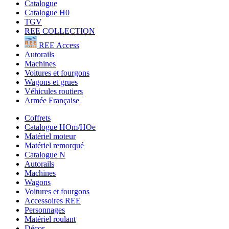
Catalogue
Catalogue H0
TGV
REE COLLECTION
REE Access
Autorails
Machines
Voitures et fourgons
Wagons et grues
Véhicules routiers
Armée Française
Coffrets
Catalogue HOm/HOe
Matériel moteur
Matériel remorqué
Catalogue N
Autorails
Machines
Wagons
Voitures et fourgons
Accessoires REE
Personnages
Matériel roulant
Décor