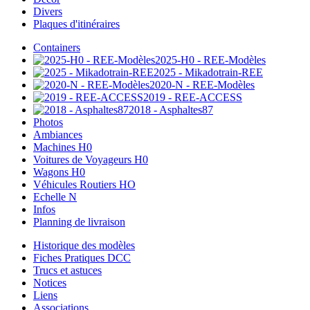
Divers
Plaques d'itinéraires
Containers
2025-H0 - REE-Modèles
2025 - Mikadotrain-REE
2020-N - REE-Modèles
2019 - REE-ACCESS
2018 - Asphaltes87
Photos
Ambiances
Machines H0
Voitures de Voyageurs H0
Wagons H0
Véhicules Routiers HO
Echelle N
Infos
Planning de livraison
Historique des modèles
Fiches Pratiques DCC
Trucs et astuces
Notices
Liens
Associations