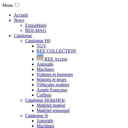
Menu
Accueil
News
Expositions
REE-MAG
Catalogue
Catalogue H0
TGV
REE COLLECTION
REE Access
Autorails
Machines
Voitures et fourgons
Wagons et grues
Véhicules routiers
Armée Française
Coffrets
Catalogue HOm/HOe
Matériel moteur
Matériel remorqué
Catalogue N
Autorails
Machines