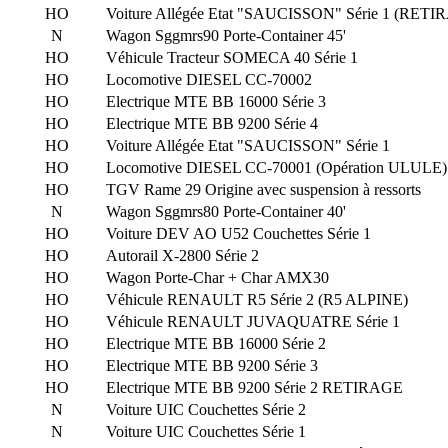
HO
Voiture Allégée Etat "SAUCISSON" Série 1 (RETI
N
Wagon Sggmrs90 Porte-Container 45'
HO
Véhicule Tracteur SOMECA 40 Série 1
HO
Locomotive DIESEL CC-70002
HO
Electrique MTE BB 16000 Série 3
HO
Electrique MTE BB 9200 Série 4
HO
Voiture Allégée Etat "SAUCISSON" Série 1
HO
Locomotive DIESEL CC-70001 (Opération ULULE)
HO
TGV Rame 29 Origine avec suspension à ressorts
N
Wagon Sggmrs80 Porte-Container 40'
HO
Voiture DEV AO U52 Couchettes Série 1
HO
Autorail X-2800 Série 2
HO
Wagon Porte-Char + Char AMX30
HO
Véhicule RENAULT R5 Série 2 (R5 ALPINE)
HO
Véhicule RENAULT JUVAQUATRE Série 1
HO
Electrique MTE BB 16000 Série 2
HO
Electrique MTE BB 9200 Série 3
HO
Electrique MTE BB 9200 Série 2 RETIRAGE
N
Voiture UIC Couchettes Série 2
N
Voiture UIC Couchettes Série 1