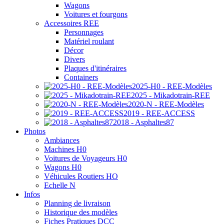
Wagons
Voitures et fourgons
Accessoires REE
Personnages
Matériel roulant
Décor
Divers
Plaques d'itinéraires
Containers
2025-H0 - REE-Modèles
2025 - Mikadotrain-REE
2020-N - REE-Modèles
2019 - REE-ACCESS
2018 - Asphaltes87
Photos
Ambiances
Machines H0
Voitures de Voyageurs H0
Wagons H0
Véhicules Routiers HO
Echelle N
Infos
Planning de livraison
Historique des modèles
Fiches Pratiques DCC