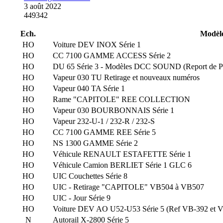
3 août 2022
449342
Ech.
Modèl
HO
Voiture DEV INOX Série 1
HO
CC 7100 GAMME ACCESS Série 2
HO
DU 65 Série 3 - Modèles DCC SOUND (Report de Pr
HO
Vapeur 030 TU Retirage et nouveaux numéros
HO
Vapeur 040 TA Série 1
HO
Rame "CAPITOLE" REE COLLECTION
HO
Vapeur 030 BOURBONNAIS Série 1
HO
Vapeur 232-U-1 / 232-R / 232-S
HO
CC 7100 GAMME REE Série 5
HO
NS 1300 GAMME Série 2
HO
Véhicule RENAULT ESTAFETTE Série 1
HO
Véhicule Camion BERLIET Série 1 GLC 6
HO
UIC Couchettes Série 8
HO
UIC - Retirage "CAPITOLE" VB504 à VB507
HO
UIC - Jour Série 9
HO
Voiture DEV AO U52-U53 Série 5 (Ref VB-392 et 
N
Autorail X-2800 Série 5