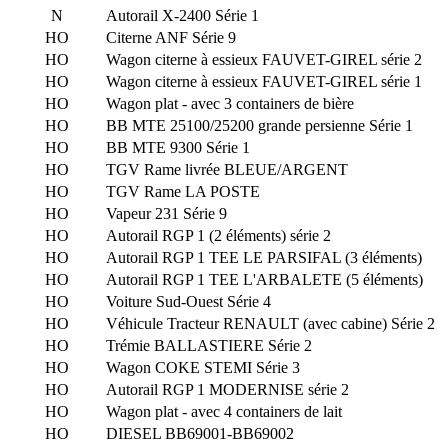
N
Autorail X-2400 Série 1
HO
Citerne ANF Série 9
HO
Wagon citerne à essieux FAUVET-GIREL série 2
HO
Wagon citerne à essieux FAUVET-GIREL série 1
HO
Wagon plat - avec 3 containers de bière
HO
BB MTE 25100/25200 grande persienne Série 1
HO
BB MTE 9300 Série 1
HO
TGV Rame livrée BLEUE/ARGENT
HO
TGV Rame LA POSTE
HO
Vapeur 231 Série 9
HO
Autorail RGP 1 (2 éléments) série 2
HO
Autorail RGP 1 TEE LE PARSIFAL (3 éléments)
HO
Autorail RGP 1 TEE L'ARBALETE (5 éléments)
HO
Voiture Sud-Ouest Série 4
HO
Véhicule Tracteur RENAULT (avec cabine) Série 2
HO
Trémie BALLASTIERE Série 2
HO
Wagon COKE STEMI Série 3
HO
Autorail RGP 1 MODERNISE série 2
HO
Wagon plat - avec 4 containers de lait
HO
DIESEL BB69001-BB69002