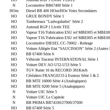
N
Locomotive BB67400 Série 1
HOm
Diesel BB 400 HOm/HOe Voies Secondaires
HO
GRUE BONDY Série 1
HO
Tombereaux "Ludwgshafen" Série 2
HO
Autorail RGP 1 Livrée TEE
HO
Vapeur T16.'Fabrication ESU ref MBE005 et MBE0
HO
Vapeur T16.'Fabrication ESU ref MBE005 et MBE0
HO
Locomotive DIESEL CC-70002 - Retirage
HO
Voiture Allégée Etat "SAUCISSON" Série 2 (Autres
HO
BB 67400 Série 6
HO
Véhicule Tracteur INTERNATIONAL Série 1
HO
Voiture DEV AO U52-U53 Série 5
HO
TGV Rame 16 du RECORD 381Km/h
HO
Céréaliers FRANGECO à Essieux Série 1 & 2
HO
BB MTE 16000 Série 4 (Analogiques)
HO
BB MTE 9200 Série 5 (Analogiques)
N
Voiture UIC Série 5
N
Voiture UIC Le Capitole
N
BB PRIMA BB74100/27000/37000
HO
BB 67400 Série 5