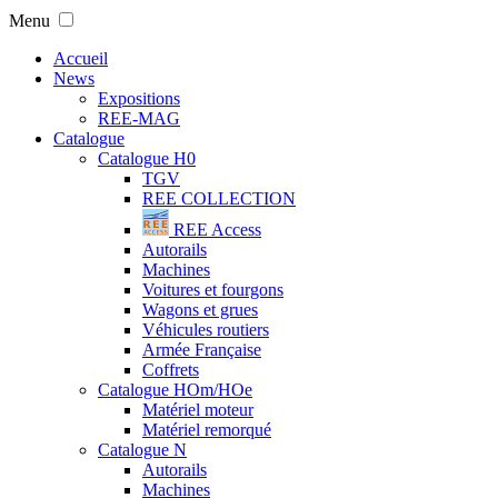
Menu
Accueil
News
Expositions
REE-MAG
Catalogue
Catalogue H0
TGV
REE COLLECTION
REE Access
Autorails
Machines
Voitures et fourgons
Wagons et grues
Véhicules routiers
Armée Française
Coffrets
Catalogue HOm/HOe
Matériel moteur
Matériel remorqué
Catalogue N
Autorails
Machines