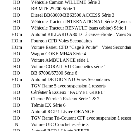
HO
Véhicule Camion WILLEME Série 3
HO
BB MTE 25200 Série 1
HO
Diesel BB63000/BB63500 ACCESS Série 3
HO
Véhicule Tracteur INTERNATIONAL Série 2 (avec c
HO
Véhicule Tracteur RENAULT (sans cabine) Série 1
HOm
Autorail BILLARD A80 D1 à caisse étroite - Voies S
HOm
Fourgon CFD Voies Secondaires
HOm
Voiture Essieu CFD "Cage à Poule" - Voies Secondai
HO
Wagon COKE MH45 Série 4
HO
Voiture AMBULANCE série 1
HO
Voiture CORAIL VU Couchettes série 1
HO
BB 67000/67300 Série 6
HOm
Autorail DE DION ND Voies Secondaires
HO
TGV Rame 5 avec suspension à ressorts
HO
Céréalier à Essieux "FAUVET-GIREL"
HO
Citerne Pétrole à Essieux Série 1 & 2
HO
Trémie EX Série 6
HO
Autorail RGP 1 Livrée ORANGE
HO
TGV Rame Tri-Courant CFF avec suspension à ressor
N
Voiture UIC Couchettes série 3
HO
Autorail RGP 1 Livrée VERTE