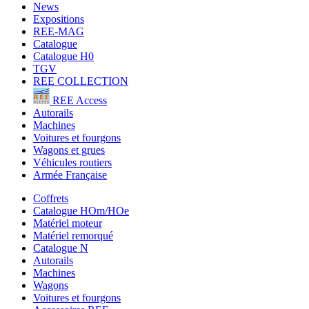
News
Expositions
REE-MAG
Catalogue
Catalogue H0
TGV
REE COLLECTION
REE Access
Autorails
Machines
Voitures et fourgons
Wagons et grues
Véhicules routiers
Armée Française
Coffrets
Catalogue HOm/HOe
Matériel moteur
Matériel remorqué
Catalogue N
Autorails
Machines
Wagons
Voitures et fourgons