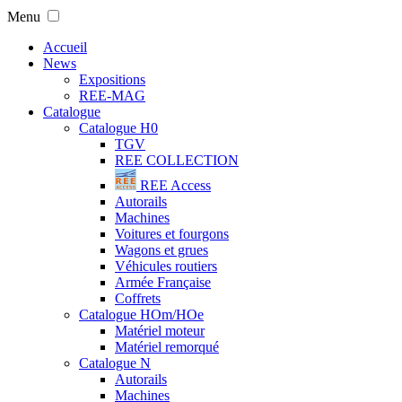
Menu
Accueil
News
Expositions
REE-MAG
Catalogue
Catalogue H0
TGV
REE COLLECTION
REE Access
Autorails
Machines
Voitures et fourgons
Wagons et grues
Véhicules routiers
Armée Française
Coffrets
Catalogue HOm/HOe
Matériel moteur
Matériel remorqué
Catalogue N
Autorails
Machines