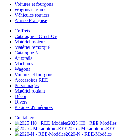
Voitures et fourgons
Wagons et grues
Véhicules routiers
Armée Française
Coffrets
Catalogue HOm/HOe
Matériel moteur
Matériel remorqué
Catalogue N
Autorails
Machines
Wagons
Voitures et fourgons
Accessoires REE
Personnages
Matériel roulant
Décor
Divers
Plaques d'itinéraires
Containers
2025-H0 - REE-Modèles
2025 - Mikadotrain-REE
2020-N - REE-Modèles