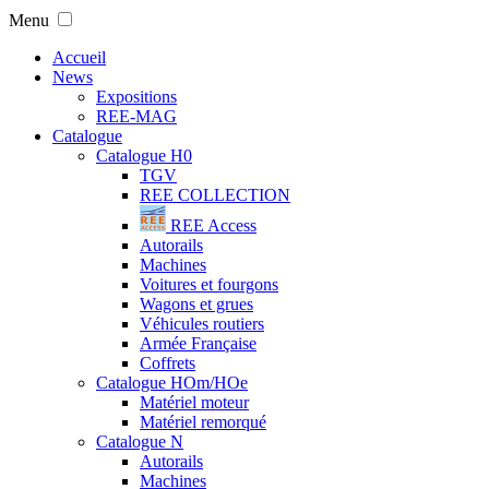
Menu
Accueil
News
Expositions
REE-MAG
Catalogue
Catalogue H0
TGV
REE COLLECTION
REE Access
Autorails
Machines
Voitures et fourgons
Wagons et grues
Véhicules routiers
Armée Française
Coffrets
Catalogue HOm/HOe
Matériel moteur
Matériel remorqué
Catalogue N
Autorails
Machines