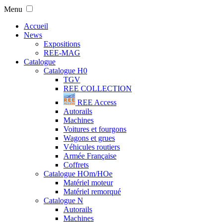
Menu
Accueil
News
Expositions
REE-MAG
Catalogue
Catalogue H0
TGV
REE COLLECTION
REE Access
Autorails
Machines
Voitures et fourgons
Wagons et grues
Véhicules routiers
Armée Française
Coffrets
Catalogue HOm/HOe
Matériel moteur
Matériel remorqué
Catalogue N
Autorails
Machines