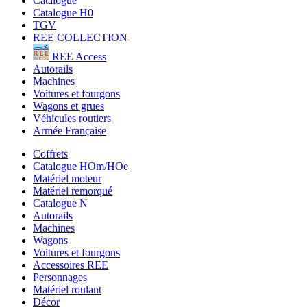
Catalogue
Catalogue H0
TGV
REE COLLECTION
REE Access
Autorails
Machines
Voitures et fourgons
Wagons et grues
Véhicules routiers
Armée Française
Coffrets
Catalogue HOm/HOe
Matériel moteur
Matériel remorqué
Catalogue N
Autorails
Machines
Wagons
Voitures et fourgons
Accessoires REE
Personnages
Matériel roulant
Décor