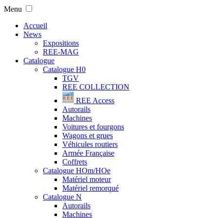
Menu
Accueil
News
Expositions
REE-MAG
Catalogue
Catalogue H0
TGV
REE COLLECTION
REE Access
Autorails
Machines
Voitures et fourgons
Wagons et grues
Véhicules routiers
Armée Française
Coffrets
Catalogue HOm/HOe
Matériel moteur
Matériel remorqué
Catalogue N
Autorails
Machines