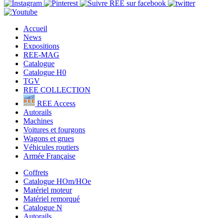
Accueil
News
Expositions
REE-MAG
Catalogue
Catalogue H0
TGV
REE COLLECTION
REE Access
Autorails
Machines
Voitures et fourgons
Wagons et grues
Véhicules routiers
Armée Française
Coffrets
Catalogue HOm/HOe
Matériel moteur
Matériel remorqué
Catalogue N
Autorails