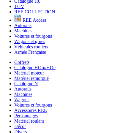
Catalogue H0
TGV
REE COLLECTION
REE Access
Autorails
Machines
Voitures et fourgons
Wagons et grues
Véhicules routiers
Armée Française
Coffrets
Catalogue HOm/HOe
Matériel moteur
Matériel remorqué
Catalogue N
Autorails
Machines
Wagons
Voitures et fourgons
Accessoires REE
Personnages
Matériel roulant
Décor
Divers