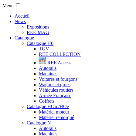
Menu
Accueil
News
Expositions
REE-MAG
Catalogue
Catalogue H0
TGV
REE COLLECTION
REE Access
Autorails
Machines
Voitures et fourgons
Wagons et grues
Véhicules routiers
Armée Française
Coffrets
Catalogue HOm/HOe
Matériel moteur
Matériel remorqué
Catalogue N
Autorails
Machines