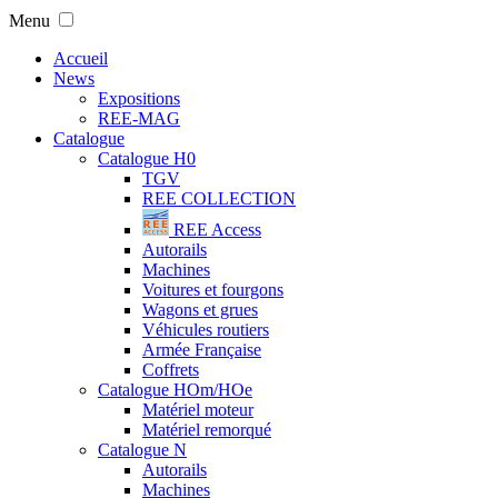
Menu
Accueil
News
Expositions
REE-MAG
Catalogue
Catalogue H0
TGV
REE COLLECTION
REE Access
Autorails
Machines
Voitures et fourgons
Wagons et grues
Véhicules routiers
Armée Française
Coffrets
Catalogue HOm/HOe
Matériel moteur
Matériel remorqué
Catalogue N
Autorails
Machines