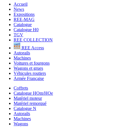
Accueil
News
Expositions
REE-MAG
Catalogue
Catalogue H0
TGV
REE COLLECTION
REE Access
Autorails
Machines
Voitures et fourgons
Wagons et grues
Véhicules routiers
Armée Française
Coffrets
Catalogue HOm/HOe
Matériel moteur
Matériel remorqué
Catalogue N
Autorails
Machines
Wagons