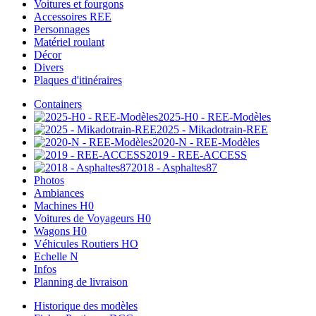
Voitures et fourgons
Accessoires REE
Personnages
Matériel roulant
Décor
Divers
Plaques d'itinéraires
Containers
2025-H0 - REE-Modèles
2025 - Mikadotrain-REE
2020-N - REE-Modèles
2019 - REE-ACCESS
2018 - Asphaltes87
Photos
Ambiances
Machines H0
Voitures de Voyageurs H0
Wagons H0
Véhicules Routiers HO
Echelle N
Infos
Planning de livraison
Historique des modèles