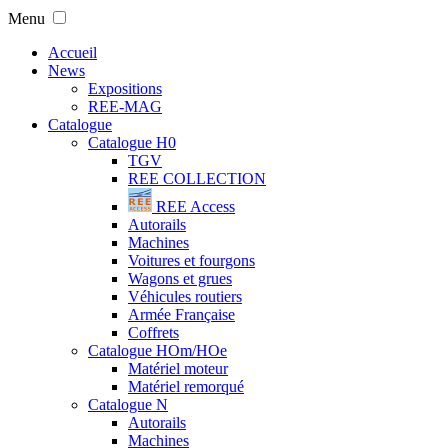
Menu
Accueil
News
Expositions
REE-MAG
Catalogue
Catalogue H0
TGV
REE COLLECTION
REE Access
Autorails
Machines
Voitures et fourgons
Wagons et grues
Véhicules routiers
Armée Française
Coffrets
Catalogue HOm/HOe
Matériel moteur
Matériel remorqué
Catalogue N
Autorails
Machines