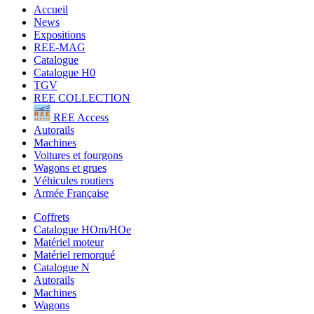
Accueil
News
Expositions
REE-MAG
Catalogue
Catalogue H0
TGV
REE COLLECTION
REE Access
Autorails
Machines
Voitures et fourgons
Wagons et grues
Véhicules routiers
Armée Française
Coffrets
Catalogue HOm/HOe
Matériel moteur
Matériel remorqué
Catalogue N
Autorails
Machines
Wagons