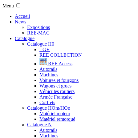
Menu
Accueil
News
Expositions
REE-MAG
Catalogue
Catalogue H0
TGV
REE COLLECTION
REE Access
Autorails
Machines
Voitures et fourgons
Wagons et grues
Véhicules routiers
Armée Française
Coffrets
Catalogue HOm/HOe
Matériel moteur
Matériel remorqué
Catalogue N
Autorails
Machines