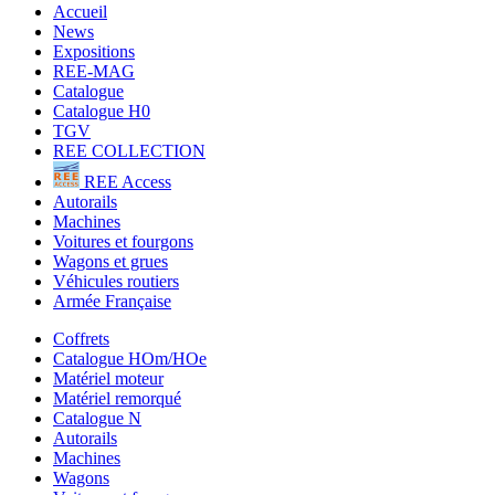
Accueil
News
Expositions
REE-MAG
Catalogue
Catalogue H0
TGV
REE COLLECTION
REE Access
Autorails
Machines
Voitures et fourgons
Wagons et grues
Véhicules routiers
Armée Française
Coffrets
Catalogue HOm/HOe
Matériel moteur
Matériel remorqué
Catalogue N
Autorails
Machines
Wagons