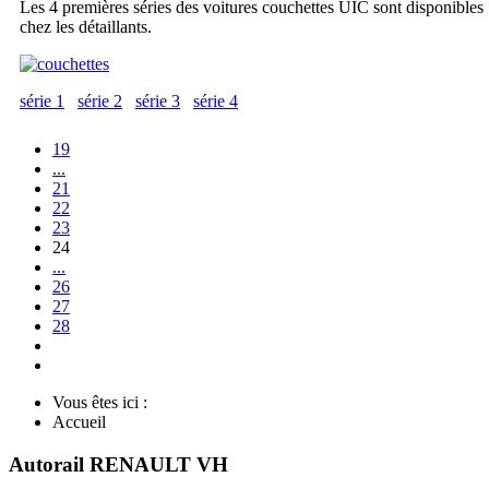
Les 4 premières séries des voitures couchettes UIC sont disponibles
chez les détaillants.
série 1
série 2
série 3
série 4
19
...
21
22
23
24
...
26
27
28
Vous êtes ici :
Accueil
Autorail RENAULT VH