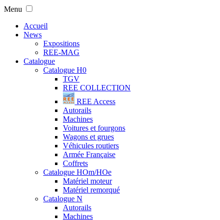
Menu
Accueil
News
Expositions
REE-MAG
Catalogue
Catalogue H0
TGV
REE COLLECTION
REE Access
Autorails
Machines
Voitures et fourgons
Wagons et grues
Véhicules routiers
Armée Française
Coffrets
Catalogue HOm/HOe
Matériel moteur
Matériel remorqué
Catalogue N
Autorails
Machines