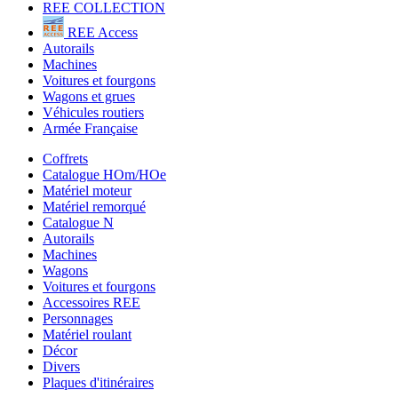
REE COLLECTION
REE Access
Autorails
Machines
Voitures et fourgons
Wagons et grues
Véhicules routiers
Armée Française
Coffrets
Catalogue HOm/HOe
Matériel moteur
Matériel remorqué
Catalogue N
Autorails
Machines
Wagons
Voitures et fourgons
Accessoires REE
Personnages
Matériel roulant
Décor
Divers
Plaques d'itinéraires