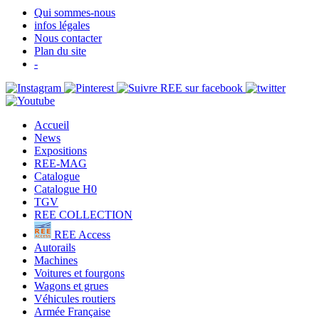
Qui sommes-nous
infos légales
Nous contacter
Plan du site
-
Accueil
News
Expositions
REE-MAG
Catalogue
Catalogue H0
TGV
REE COLLECTION
REE Access
Autorails
Machines
Voitures et fourgons
Wagons et grues
Véhicules routiers
Armée Française