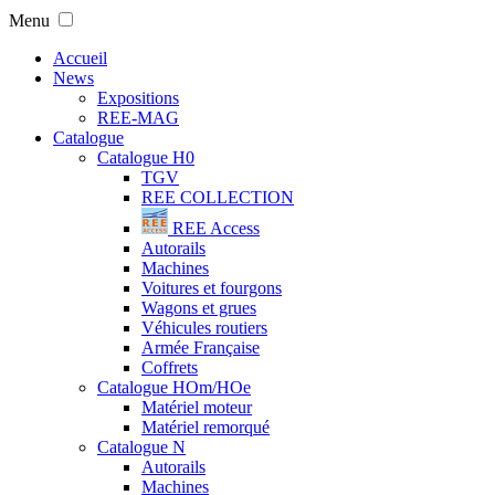
Menu
Accueil
News
Expositions
REE-MAG
Catalogue
Catalogue H0
TGV
REE COLLECTION
REE Access
Autorails
Machines
Voitures et fourgons
Wagons et grues
Véhicules routiers
Armée Française
Coffrets
Catalogue HOm/HOe
Matériel moteur
Matériel remorqué
Catalogue N
Autorails
Machines