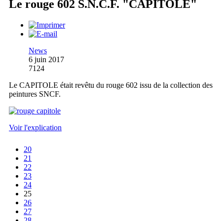
Le rouge 602 S.N.C.F. "CAPITOLE"
News
6 juin 2017
7124
Le CAPITOLE était revêtu du rouge 602 issu de la collection des
peintures SNCF.
Voir l'explication
20
21
22
23
24
25
26
27
28