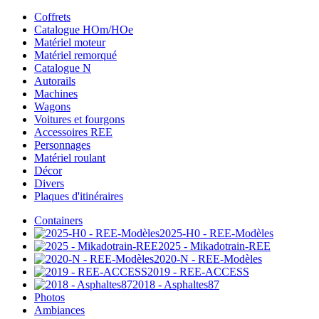
Coffrets
Catalogue HOm/HOe
Matériel moteur
Matériel remorqué
Catalogue N
Autorails
Machines
Wagons
Voitures et fourgons
Accessoires REE
Personnages
Matériel roulant
Décor
Divers
Plaques d'itinéraires
Containers
2025-H0 - REE-Modèles
2025 - Mikadotrain-REE
2020-N - REE-Modèles
2019 - REE-ACCESS
2018 - Asphaltes87
Photos
Ambiances