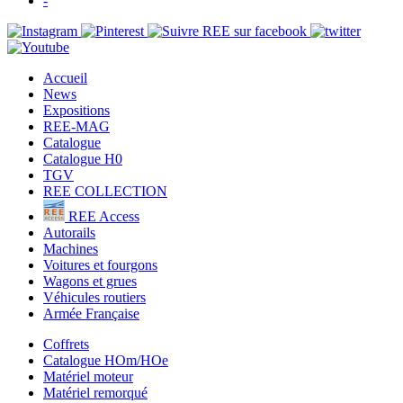
-
Accueil
News
Expositions
REE-MAG
Catalogue
Catalogue H0
TGV
REE COLLECTION
REE Access
Autorails
Machines
Voitures et fourgons
Wagons et grues
Véhicules routiers
Armée Française
Coffrets
Catalogue HOm/HOe
Matériel moteur
Matériel remorqué