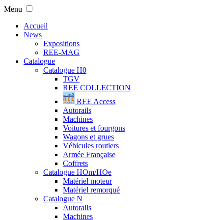
Menu
Accueil
News
Expositions
REE-MAG
Catalogue
Catalogue H0
TGV
REE COLLECTION
REE Access
Autorails
Machines
Voitures et fourgons
Wagons et grues
Véhicules routiers
Armée Française
Coffrets
Catalogue HOm/HOe
Matériel moteur
Matériel remorqué
Catalogue N
Autorails
Machines