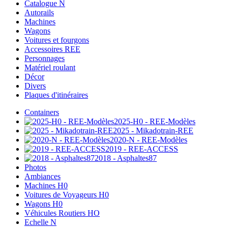
Catalogue N
Autorails
Machines
Wagons
Voitures et fourgons
Accessoires REE
Personnages
Matériel roulant
Décor
Divers
Plaques d'itinéraires
Containers
2025-H0 - REE-Modèles
2025 - Mikadotrain-REE
2020-N - REE-Modèles
2019 - REE-ACCESS
2018 - Asphaltes87
Photos
Ambiances
Machines H0
Voitures de Voyageurs H0
Wagons H0
Véhicules Routiers HO
Echelle N