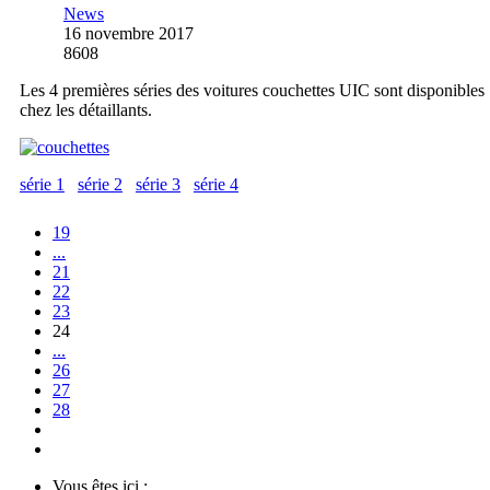
News
16 novembre 2017
8608
Les 4 premières séries des voitures couchettes UIC sont disponibles
chez les détaillants.
série 1
série 2
série 3
série 4
19
...
21
22
23
24
...
26
27
28
Vous êtes ici :