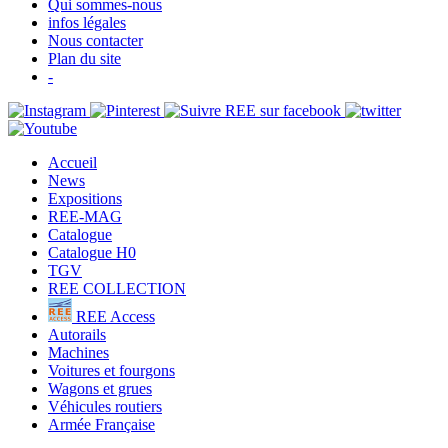
Qui sommes-nous
infos légales
Nous contacter
Plan du site
-
Accueil
News
Expositions
REE-MAG
Catalogue
Catalogue H0
TGV
REE COLLECTION
REE Access
Autorails
Machines
Voitures et fourgons
Wagons et grues
Véhicules routiers
Armée Française