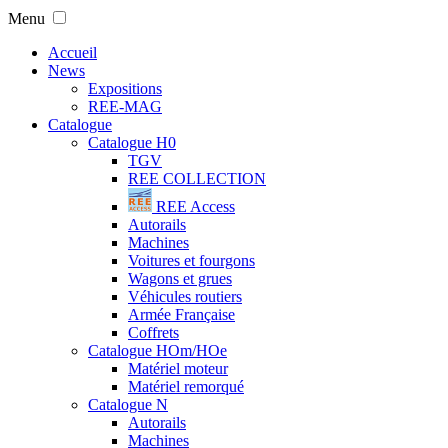
Menu
Accueil
News
Expositions
REE-MAG
Catalogue
Catalogue H0
TGV
REE COLLECTION
REE Access
Autorails
Machines
Voitures et fourgons
Wagons et grues
Véhicules routiers
Armée Française
Coffrets
Catalogue HOm/HOe
Matériel moteur
Matériel remorqué
Catalogue N
Autorails
Machines