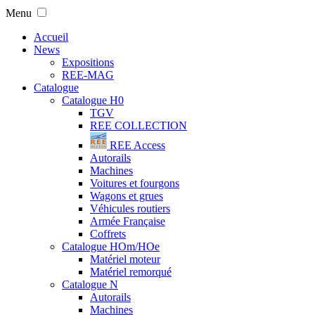
Menu
Accueil
News
Expositions
REE-MAG
Catalogue
Catalogue H0
TGV
REE COLLECTION
REE Access
Autorails
Machines
Voitures et fourgons
Wagons et grues
Véhicules routiers
Armée Française
Coffrets
Catalogue HOm/HOe
Matériel moteur
Matériel remorqué
Catalogue N
Autorails
Machines