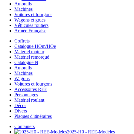
Autorails
Machines
Voitures et fourgons
Wagons et grues
Véhicules routiers
Armée Française
Coffrets
Catalogue HOm/HOe
Matériel moteur
Matériel remorqué
Catalogue N
Autorails
Machines
Wagons
Voitures et fourgons
Accessoires REE
Personnages
Matériel roulant
Décor
Divers
Plaques d'itinéraires
Containers
2025-H0 - REE-Modèles