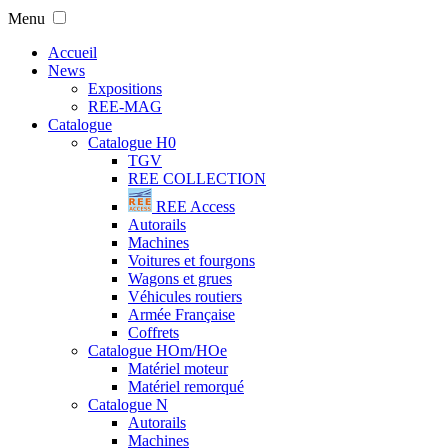
Menu
Accueil
News
Expositions
REE-MAG
Catalogue
Catalogue H0
TGV
REE COLLECTION
REE Access
Autorails
Machines
Voitures et fourgons
Wagons et grues
Véhicules routiers
Armée Française
Coffrets
Catalogue HOm/HOe
Matériel moteur
Matériel remorqué
Catalogue N
Autorails
Machines