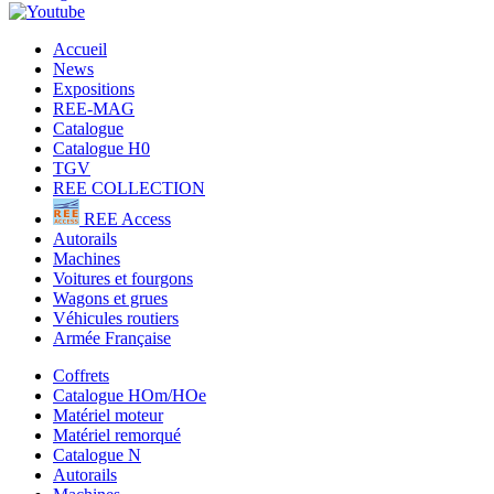
Accueil
News
Expositions
REE-MAG
Catalogue
Catalogue H0
TGV
REE COLLECTION
REE Access
Autorails
Machines
Voitures et fourgons
Wagons et grues
Véhicules routiers
Armée Française
Coffrets
Catalogue HOm/HOe
Matériel moteur
Matériel remorqué
Catalogue N
Autorails