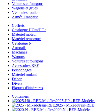
Voitures et fourgons
Wagons et grues
Véhicules routiers
Armée Française
Coffrets
Catalogue HOm/HOe
Matériel moteur
Matériel remorqué
Catalogue N
Autorails
Machines
Wagons
Voitures et fourgons
Accessoires REE
Personnages
Matériel roulant
Décor
Divers
Plaques d'itinéraires
Containers
2025-H0 - REE-Modèles
2025 - Mikadotrain-REE
2020-N - REE-Modèles