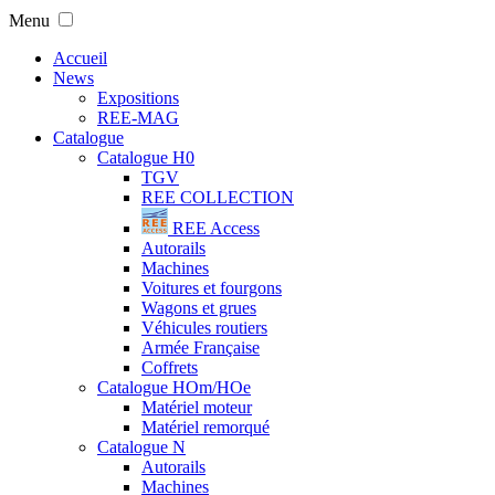
Menu
Accueil
News
Expositions
REE-MAG
Catalogue
Catalogue H0
TGV
REE COLLECTION
REE Access
Autorails
Machines
Voitures et fourgons
Wagons et grues
Véhicules routiers
Armée Française
Coffrets
Catalogue HOm/HOe
Matériel moteur
Matériel remorqué
Catalogue N
Autorails
Machines