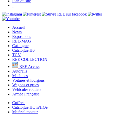
Plan du site
-
Accueil
News
Expositions
REE-MAG
Catalogue
Catalogue H0
TGV
REE COLLECTION
REE Access
Autorails
Machines
Voitures et fourgons
Wagons et grues
Véhicules routiers
Armée Française
Coffrets
Catalogue HOm/HOe
Matériel moteur