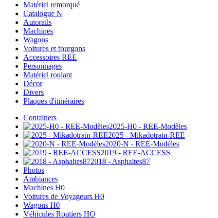
Matériel remorqué
Catalogue N
Autorails
Machines
Wagons
Voitures et fourgons
Accessoires REE
Personnages
Matériel roulant
Décor
Divers
Plaques d'itinéraires
Containers
2025-H0 - REE-Modèles
2025 - Mikadotrain-REE
2020-N - REE-Modèles
2019 - REE-ACCESS
2018 - Asphaltes87
Photos
Ambiances
Machines H0
Voitures de Voyageurs H0
Wagons H0
Véhicules Routiers HO