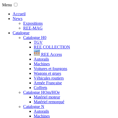
Menu
Accueil
News
Expositions
REE-MAG
Catalogue
Catalogue H0
TGV
REE COLLECTION
REE Access
Autorails
Machines
Voitures et fourgons
Wagons et grues
Véhicules routiers
Armée Française
Coffrets
Catalogue HOm/HOe
Matériel moteur
Matériel remorqué
Catalogue N
Autorails
Machines