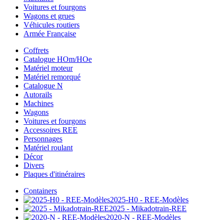
Voitures et fourgons
Wagons et grues
Véhicules routiers
Armée Française
Coffrets
Catalogue HOm/HOe
Matériel moteur
Matériel remorqué
Catalogue N
Autorails
Machines
Wagons
Voitures et fourgons
Accessoires REE
Personnages
Matériel roulant
Décor
Divers
Plaques d'itinéraires
Containers
2025-H0 - REE-Modèles
2025 - Mikadotrain-REE
2020-N - REE-Modèles