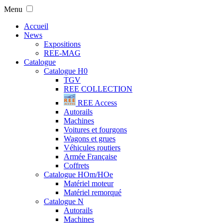
Menu
Accueil
News
Expositions
REE-MAG
Catalogue
Catalogue H0
TGV
REE COLLECTION
REE Access
Autorails
Machines
Voitures et fourgons
Wagons et grues
Véhicules routiers
Armée Française
Coffrets
Catalogue HOm/HOe
Matériel moteur
Matériel remorqué
Catalogue N
Autorails
Machines