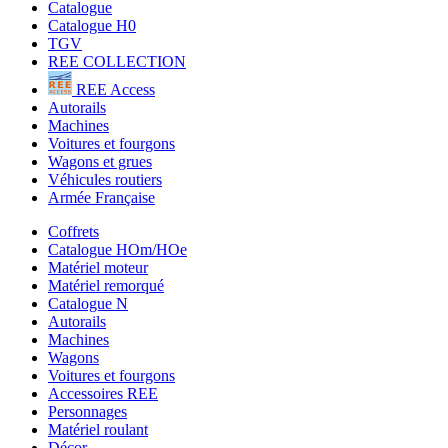
Catalogue
Catalogue H0
TGV
REE COLLECTION
REE Access
Autorails
Machines
Voitures et fourgons
Wagons et grues
Véhicules routiers
Armée Française
Coffrets
Catalogue HOm/HOe
Matériel moteur
Matériel remorqué
Catalogue N
Autorails
Machines
Wagons
Voitures et fourgons
Accessoires REE
Personnages
Matériel roulant
Décor