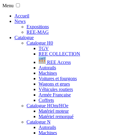
Menu
Accueil
News
Expositions
REE-MAG
Catalogue
Catalogue H0
TGV
REE COLLECTION
REE Access
Autorails
Machines
Voitures et fourgons
Wagons et grues
Véhicules routiers
Armée Française
Coffrets
Catalogue HOm/HOe
Matériel moteur
Matériel remorqué
Catalogue N
Autorails
Machines