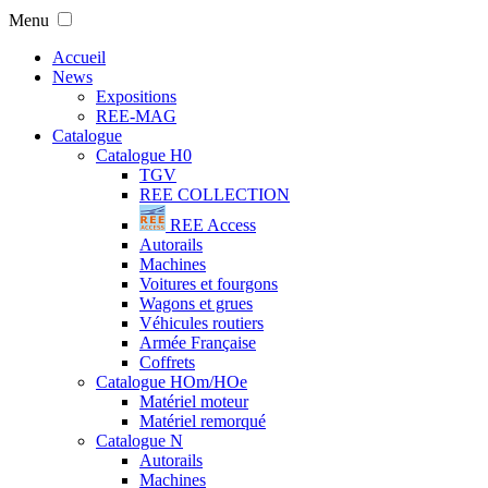
Menu
Accueil
News
Expositions
REE-MAG
Catalogue
Catalogue H0
TGV
REE COLLECTION
REE Access
Autorails
Machines
Voitures et fourgons
Wagons et grues
Véhicules routiers
Armée Française
Coffrets
Catalogue HOm/HOe
Matériel moteur
Matériel remorqué
Catalogue N
Autorails
Machines