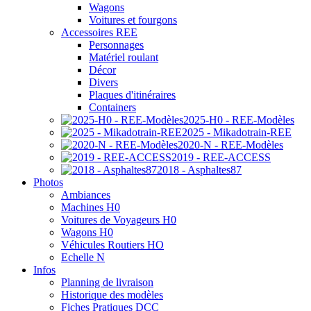
Wagons
Voitures et fourgons
Accessoires REE
Personnages
Matériel roulant
Décor
Divers
Plaques d'itinéraires
Containers
2025-H0 - REE-Modèles
2025 - Mikadotrain-REE
2020-N - REE-Modèles
2019 - REE-ACCESS
2018 - Asphaltes87
Photos
Ambiances
Machines H0
Voitures de Voyageurs H0
Wagons H0
Véhicules Routiers HO
Echelle N
Infos
Planning de livraison
Historique des modèles
Fiches Pratiques DCC