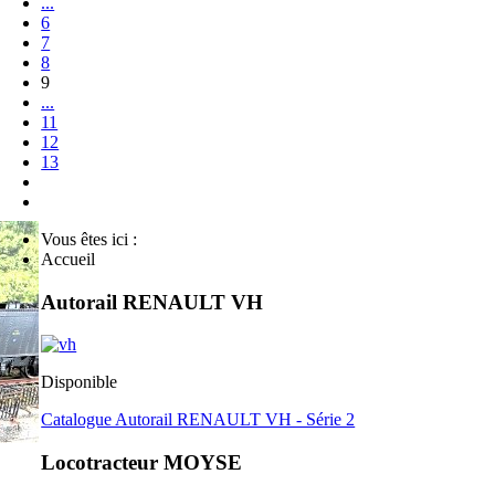
...
6
7
8
9
...
11
12
13
Vous êtes ici :
Accueil
Autorail RENAULT VH
Disponible
Catalogue Autorail RENAULT VH - Série 2
Locotracteur MOYSE