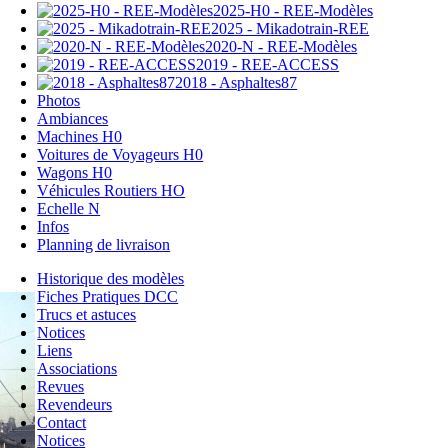
2025-H0 - REE-Modèles
2025 - Mikadotrain-REE
2020-N - REE-Modèles
2019 - REE-ACCESS
2018 - Asphaltes87
Photos
Ambiances
Machines H0
Voitures de Voyageurs H0
Wagons H0
Véhicules Routiers HO
Echelle N
Infos
Planning de livraison
Historique des modèles
Fiches Pratiques DCC
Trucs et astuces
Notices
Liens
Associations
Revues
Revendeurs
Contact
Notices