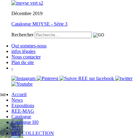
Décembre 2019
Catalogue MOYSE - Série 3
Rechercher
Qui sommes-nous
infos légales
Nous contacter
Plan du site
-
but
Accueil
News
Expositions
REE-MAG
Catalogue
Catalogue H0
TGV
REE COLLECTION