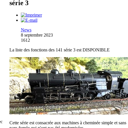
série 3
News
8 septembre 2023
1612
La liste des fonctions des 141 série 3 est DISPONIBLE
ec
Cette série est consacrée aux machines à cheminée simple et sans
pare-fumée qui n'ont pas été modernisées.