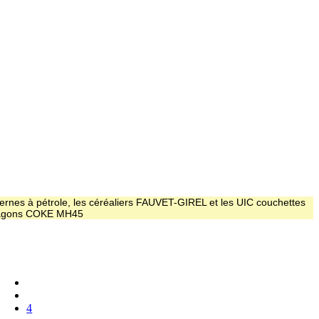
ernes à pétrole, les céréaliers FAUVET-GIREL et les UIC couchettes
 wagons COKE MH45
4