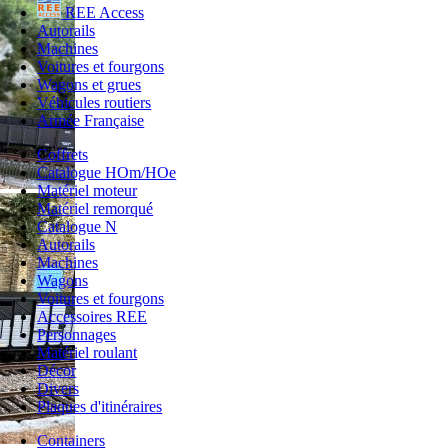
REE Access
Autorails
Machines
Voitures et fourgons
Wagons et grues
Véhicules routiers
Armée Française
Coffrets
Catalogue HOm/HOe
Matériel moteur
Matériel remorqué
Catalogue N
Autorails
Machines
Wagons
Voitures et fourgons
Accessoires REE
Personnages
Matériel roulant
Décor
Divers
Plaques d'itinéraires
Containers