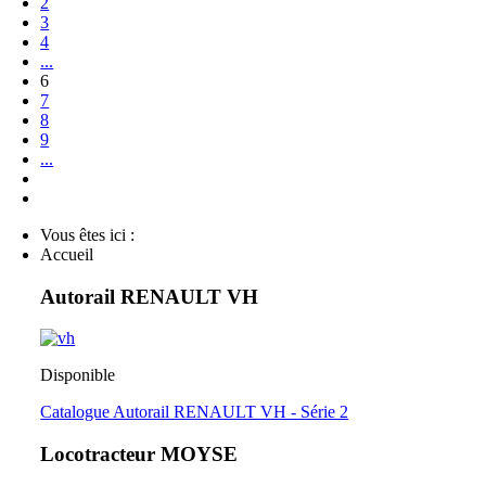
2
3
4
...
6
7
8
9
...
Vous êtes ici :
Accueil
Autorail RENAULT VH
Disponible
Catalogue Autorail RENAULT VH - Série 2
Locotracteur MOYSE