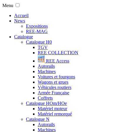
Menu
Accueil
News
Expositions
REE-MAG
Catalogue
Catalogue H0
TGV
REE COLLECTION
REE Access
Autorails
Machines
Voitures et fourgons
Wagons et grues
Véhicules routiers
Armée Française
Coffrets
Catalogue HOm/HOe
Matériel moteur
Matériel remorqué
Catalogue N
Autorails
Machines