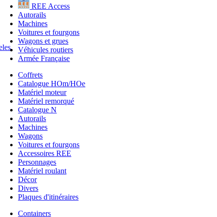
REE Access
Autorails
Machines
Voitures et fourgons
Wagons et grues
Véhicules routiers
Armée Française
Coffrets
Catalogue HOm/HOe
Matériel moteur
Matériel remorqué
Catalogue N
Autorails
Machines
Wagons
Voitures et fourgons
Accessoires REE
Personnages
Matériel roulant
Décor
Divers
Plaques d'itinéraires
Containers