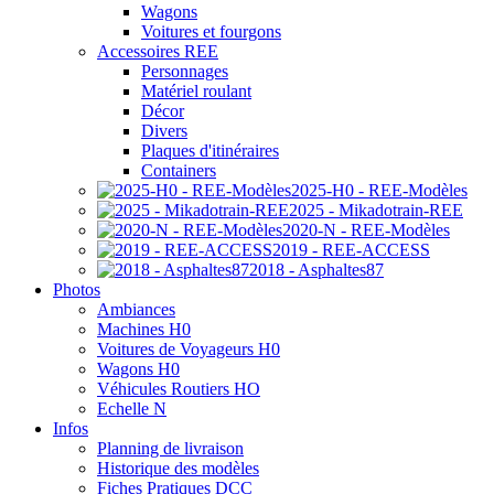
Wagons
Voitures et fourgons
Accessoires REE
Personnages
Matériel roulant
Décor
Divers
Plaques d'itinéraires
Containers
2025-H0 - REE-Modèles
2025 - Mikadotrain-REE
2020-N - REE-Modèles
2019 - REE-ACCESS
2018 - Asphaltes87
Photos
Ambiances
Machines H0
Voitures de Voyageurs H0
Wagons H0
Véhicules Routiers HO
Echelle N
Infos
Planning de livraison
Historique des modèles
Fiches Pratiques DCC