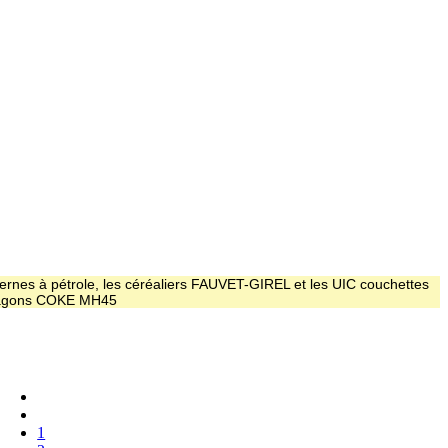
ernes à pétrole, les céréaliers FAUVET-GIREL et les UIC couchettes
 wagons COKE MH45
1