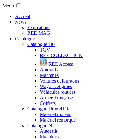
Menu
Accueil
News
Expositions
REE-MAG
Catalogue
Catalogue H0
TGV
REE COLLECTION
REE Access
Autorails
Machines
Voitures et fourgons
Wagons et grues
Véhicules routiers
Armée Française
Coffrets
Catalogue HOm/HOe
Matériel moteur
Matériel remorqué
Catalogue N
Autorails
Machines