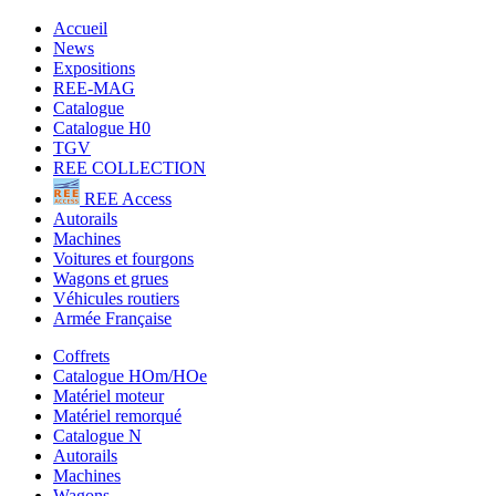
Accueil
News
Expositions
REE-MAG
Catalogue
Catalogue H0
TGV
REE COLLECTION
REE Access
Autorails
Machines
Voitures et fourgons
Wagons et grues
Véhicules routiers
Armée Française
Coffrets
Catalogue HOm/HOe
Matériel moteur
Matériel remorqué
Catalogue N
Autorails
Machines
Wagons