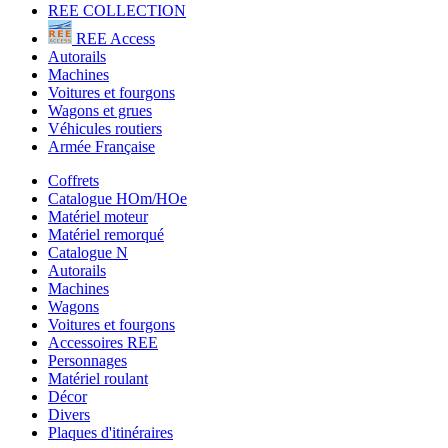
REE COLLECTION
REE Access
Autorails
Machines
Voitures et fourgons
Wagons et grues
Véhicules routiers
Armée Française
Coffrets
Catalogue HOm/HOe
Matériel moteur
Matériel remorqué
Catalogue N
Autorails
Machines
Wagons
Voitures et fourgons
Accessoires REE
Personnages
Matériel roulant
Décor
Divers
Plaques d'itinéraires