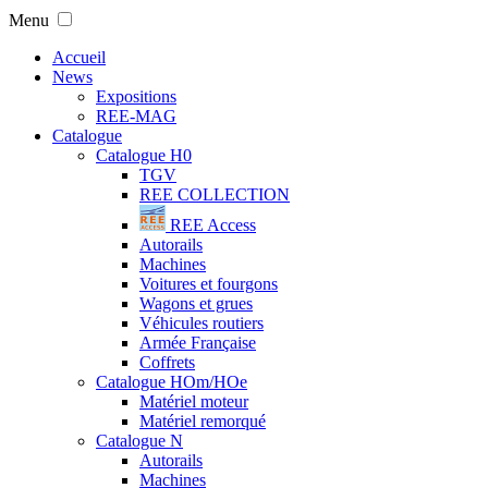
Menu
Accueil
News
Expositions
REE-MAG
Catalogue
Catalogue H0
TGV
REE COLLECTION
REE Access
Autorails
Machines
Voitures et fourgons
Wagons et grues
Véhicules routiers
Armée Française
Coffrets
Catalogue HOm/HOe
Matériel moteur
Matériel remorqué
Catalogue N
Autorails
Machines