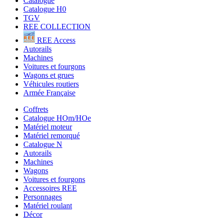
Catalogue
Catalogue H0
TGV
REE COLLECTION
REE Access
Autorails
Machines
Voitures et fourgons
Wagons et grues
Véhicules routiers
Armée Française
Coffrets
Catalogue HOm/HOe
Matériel moteur
Matériel remorqué
Catalogue N
Autorails
Machines
Wagons
Voitures et fourgons
Accessoires REE
Personnages
Matériel roulant
Décor