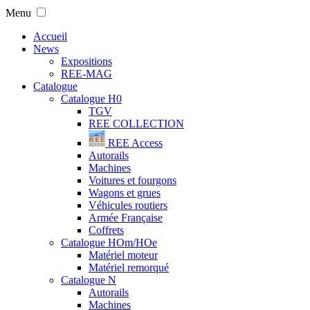
Menu
Accueil
News
Expositions
REE-MAG
Catalogue
Catalogue H0
TGV
REE COLLECTION
REE Access
Autorails
Machines
Voitures et fourgons
Wagons et grues
Véhicules routiers
Armée Française
Coffrets
Catalogue HOm/HOe
Matériel moteur
Matériel remorqué
Catalogue N
Autorails
Machines