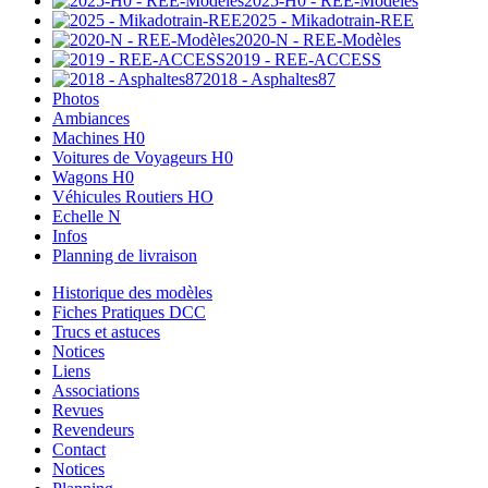
2025-H0 - REE-Modèles
2025 - Mikadotrain-REE
2020-N - REE-Modèles
2019 - REE-ACCESS
2018 - Asphaltes87
Photos
Ambiances
Machines H0
Voitures de Voyageurs H0
Wagons H0
Véhicules Routiers HO
Echelle N
Infos
Planning de livraison
Historique des modèles
Fiches Pratiques DCC
Trucs et astuces
Notices
Liens
Associations
Revues
Revendeurs
Contact
Notices