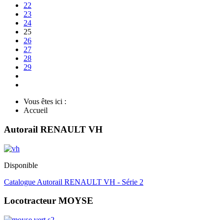
22
23
24
25
26
27
28
29
Vous êtes ici :
Accueil
Autorail RENAULT VH
Disponible
Catalogue Autorail RENAULT VH - Série 2
Locotracteur MOYSE