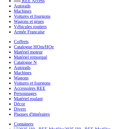
REE Access
Autorails
Machines
Voitures et fourgons
Wagons et grues
Véhicules routiers
Armée Française
Coffrets
Catalogue HOm/HOe
Matériel moteur
Matériel remorqué
Catalogue N
Autorails
Machines
Wagons
Voitures et fourgons
Accessoires REE
Personnages
Matériel roulant
Décor
Divers
Plaques d'itinéraires
Containers