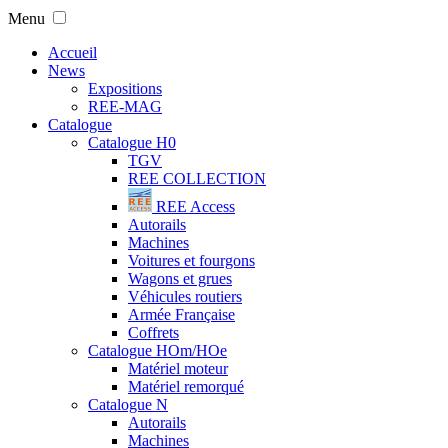
Menu
Accueil
News
Expositions
REE-MAG
Catalogue
Catalogue H0
TGV
REE COLLECTION
REE Access
Autorails
Machines
Voitures et fourgons
Wagons et grues
Véhicules routiers
Armée Française
Coffrets
Catalogue HOm/HOe
Matériel moteur
Matériel remorqué
Catalogue N
Autorails
Machines