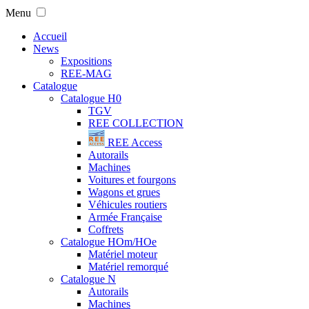
Menu
Accueil
News
Expositions
REE-MAG
Catalogue
Catalogue H0
TGV
REE COLLECTION
REE Access
Autorails
Machines
Voitures et fourgons
Wagons et grues
Véhicules routiers
Armée Française
Coffrets
Catalogue HOm/HOe
Matériel moteur
Matériel remorqué
Catalogue N
Autorails
Machines