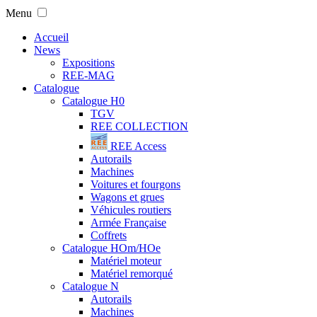
Menu
Accueil
News
Expositions
REE-MAG
Catalogue
Catalogue H0
TGV
REE COLLECTION
REE Access
Autorails
Machines
Voitures et fourgons
Wagons et grues
Véhicules routiers
Armée Française
Coffrets
Catalogue HOm/HOe
Matériel moteur
Matériel remorqué
Catalogue N
Autorails
Machines