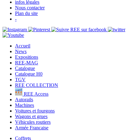
infos légales
Nous contacter
Plan du site
-
Accueil
News
Expositions
REE-MAG
Catalogue
Catalogue H0
TGV
REE COLLECTION
REE Access
Autorails
Machines
Voitures et fourgons
Wagons et grues
Véhicules routiers
Armée Française
Coffrets