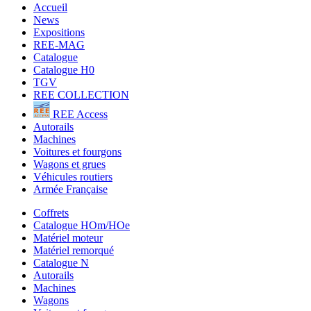
Accueil
News
Expositions
REE-MAG
Catalogue
Catalogue H0
TGV
REE COLLECTION
REE Access
Autorails
Machines
Voitures et fourgons
Wagons et grues
Véhicules routiers
Armée Française
Coffrets
Catalogue HOm/HOe
Matériel moteur
Matériel remorqué
Catalogue N
Autorails
Machines
Wagons