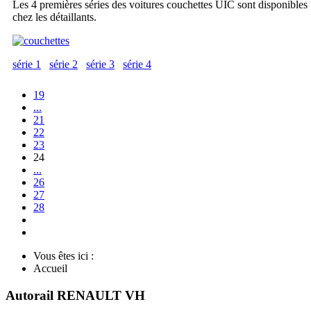
Les 4 premières séries des voitures couchettes UIC sont disponibles
chez les détaillants.
série 1
série 2
série 3
série 4
19
...
21
22
23
24
...
26
27
28
Vous êtes ici :
Accueil
Autorail RENAULT VH