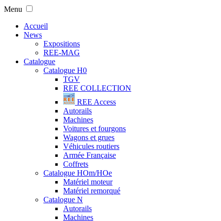
Menu
Accueil
News
Expositions
REE-MAG
Catalogue
Catalogue H0
TGV
REE COLLECTION
REE Access
Autorails
Machines
Voitures et fourgons
Wagons et grues
Véhicules routiers
Armée Française
Coffrets
Catalogue HOm/HOe
Matériel moteur
Matériel remorqué
Catalogue N
Autorails
Machines