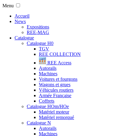
Menu
Accueil
News
Expositions
REE-MAG
Catalogue
Catalogue H0
TGV
REE COLLECTION
REE Access
Autorails
Machines
Voitures et fourgons
Wagons et grues
Véhicules routiers
Armée Française
Coffrets
Catalogue HOm/HOe
Matériel moteur
Matériel remorqué
Catalogue N
Autorails
Machines