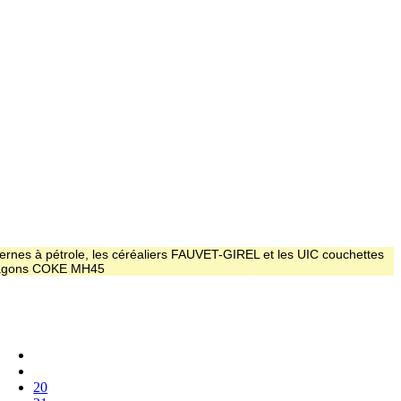
ernes à pétrole, les céréaliers FAUVET-GIREL et les UIC couchettes
 wagons COKE MH45
20