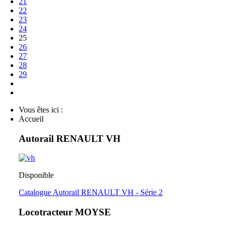
21
22
23
24
25
26
27
28
29
Vous êtes ici :
Accueil
Autorail RENAULT VH
Disponible
Catalogue Autorail RENAULT VH - Série 2
Locotracteur MOYSE