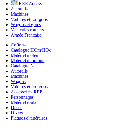
REE Access
Autorails
Machines
Voitures et fourgons
Wagons et grues
Véhicules routiers
Armée Française
Coffrets
Catalogue HOm/HOe
Matériel moteur
Matériel remorqué
Catalogue N
Autorails
Machines
Wagons
Voitures et fourgons
Accessoires REE
Personnages
Matériel roulant
Décor
Divers
Plaques d'itinéraires