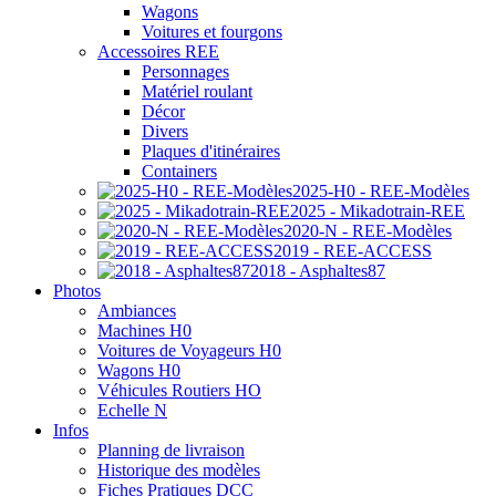
Wagons
Voitures et fourgons
Accessoires REE
Personnages
Matériel roulant
Décor
Divers
Plaques d'itinéraires
Containers
2025-H0 - REE-Modèles
2025 - Mikadotrain-REE
2020-N - REE-Modèles
2019 - REE-ACCESS
2018 - Asphaltes87
Photos
Ambiances
Machines H0
Voitures de Voyageurs H0
Wagons H0
Véhicules Routiers HO
Echelle N
Infos
Planning de livraison
Historique des modèles
Fiches Pratiques DCC