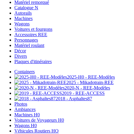
Matériel remorqué
Catalogue N
Autorails
Machines
Wagons
Voitures et fourgons
Accessoires REE
Personnages
Matériel roulant
Décor
Divers
Plaques d'itinéraires
Containers
2025-H0 - REE-Modèles
2025 - Mikadotrain-REE
2020-N - REE-Modèles
2019 - REE-ACCESS
2018 - Asphaltes87
Photos
Ambiances
Machines H0
Voitures de Voyageurs H0
Wagons H0
Véhicules Routiers HO