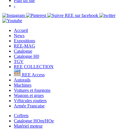
Plan du site
-
Accueil
News
Expositions
REE-MAG
Catalogue
Catalogue H0
TGV
REE COLLECTION
REE Access
Autorails
Machines
Voitures et fourgons
Wagons et grues
Véhicules routiers
Armée Française
Coffrets
Catalogue HOm/HOe
Matériel moteur