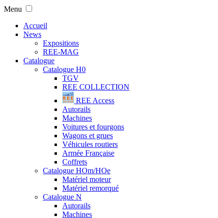
Menu
Accueil
News
Expositions
REE-MAG
Catalogue
Catalogue H0
TGV
REE COLLECTION
REE Access
Autorails
Machines
Voitures et fourgons
Wagons et grues
Véhicules routiers
Armée Française
Coffrets
Catalogue HOm/HOe
Matériel moteur
Matériel remorqué
Catalogue N
Autorails
Machines