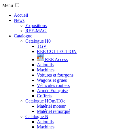
Menu
Accueil
News
Expositions
REE-MAG
Catalogue
Catalogue H0
TGV
REE COLLECTION
REE Access
Autorails
Machines
Voitures et fourgons
Wagons et grues
Véhicules routiers
Armée Française
Coffrets
Catalogue HOm/HOe
Matériel moteur
Matériel remorqué
Catalogue N
Autorails
Machines