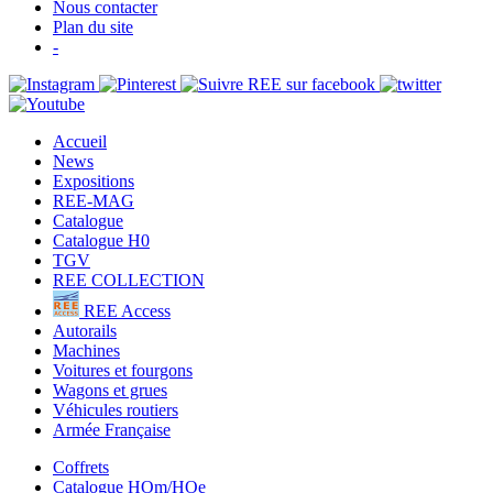
Nous contacter
Plan du site
-
Accueil
News
Expositions
REE-MAG
Catalogue
Catalogue H0
TGV
REE COLLECTION
REE Access
Autorails
Machines
Voitures et fourgons
Wagons et grues
Véhicules routiers
Armée Française
Coffrets
Catalogue HOm/HOe