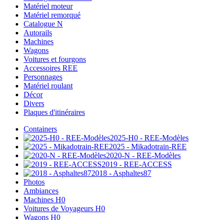
Matériel moteur
Matériel remorqué
Catalogue N
Autorails
Machines
Wagons
Voitures et fourgons
Accessoires REE
Personnages
Matériel roulant
Décor
Divers
Plaques d'itinéraires
Containers
2025-H0 - REE-Modèles
2025 - Mikadotrain-REE
2020-N - REE-Modèles
2019 - REE-ACCESS
2018 - Asphaltes87
Photos
Ambiances
Machines H0
Voitures de Voyageurs H0
Wagons H0