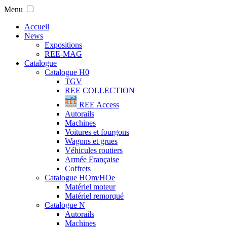
Menu
Accueil
News
Expositions
REE-MAG
Catalogue
Catalogue H0
TGV
REE COLLECTION
REE Access
Autorails
Machines
Voitures et fourgons
Wagons et grues
Véhicules routiers
Armée Française
Coffrets
Catalogue HOm/HOe
Matériel moteur
Matériel remorqué
Catalogue N
Autorails
Machines