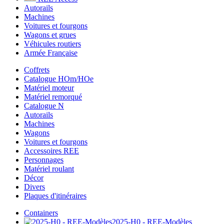
Autorails
Machines
Voitures et fourgons
Wagons et grues
Véhicules routiers
Armée Française
Coffrets
Catalogue HOm/HOe
Matériel moteur
Matériel remorqué
Catalogue N
Autorails
Machines
Wagons
Voitures et fourgons
Accessoires REE
Personnages
Matériel roulant
Décor
Divers
Plaques d'itinéraires
Containers
2025-H0 - REE-Modèles