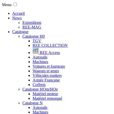
Menu
Accueil
News
Expositions
REE-MAG
Catalogue
Catalogue H0
TGV
REE COLLECTION
REE Access
Autorails
Machines
Voitures et fourgons
Wagons et grues
Véhicules routiers
Armée Française
Coffrets
Catalogue HOm/HOe
Matériel moteur
Matériel remorqué
Catalogue N
Autorails
Machines