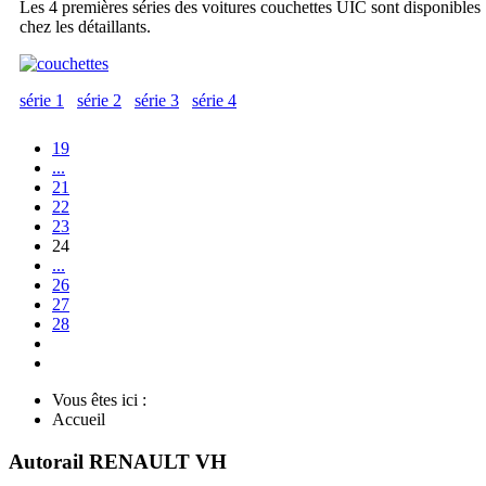
Les 4 premières séries des voitures couchettes UIC sont disponibles
chez les détaillants.
série 1
série 2
série 3
série 4
19
...
21
22
23
24
...
26
27
28
Vous êtes ici :
Accueil
Autorail RENAULT VH