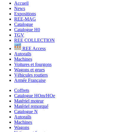
Accueil
News
Expositions
REE-MAG
Catalogue
Catalogue H0
TGV
REE COLLECTION
REE Access
Autorails
Machines
Voitures et fourgons
Wagons et grues
Véhicules routiers
Armée Française
Coffrets
Catalogue HOm/HOe
Matériel moteur
Matériel remorqué
Catalogue N
Autorails
Machines
Wagons