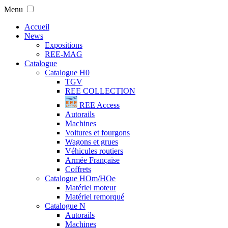
Menu
Accueil
News
Expositions
REE-MAG
Catalogue
Catalogue H0
TGV
REE COLLECTION
REE Access
Autorails
Machines
Voitures et fourgons
Wagons et grues
Véhicules routiers
Armée Française
Coffrets
Catalogue HOm/HOe
Matériel moteur
Matériel remorqué
Catalogue N
Autorails
Machines