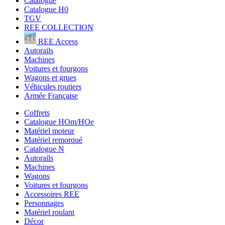
Catalogue
Catalogue H0
TGV
REE COLLECTION
REE Access
Autorails
Machines
Voitures et fourgons
Wagons et grues
Véhicules routiers
Armée Française
Coffrets
Catalogue HOm/HOe
Matériel moteur
Matériel remorqué
Catalogue N
Autorails
Machines
Wagons
Voitures et fourgons
Accessoires REE
Personnages
Matériel roulant
Décor