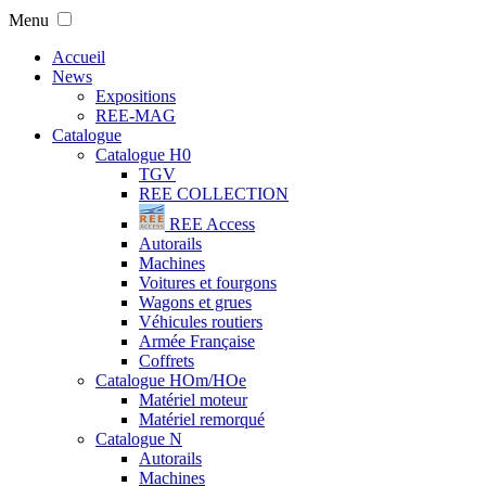
Menu
Accueil
News
Expositions
REE-MAG
Catalogue
Catalogue H0
TGV
REE COLLECTION
REE Access
Autorails
Machines
Voitures et fourgons
Wagons et grues
Véhicules routiers
Armée Française
Coffrets
Catalogue HOm/HOe
Matériel moteur
Matériel remorqué
Catalogue N
Autorails
Machines