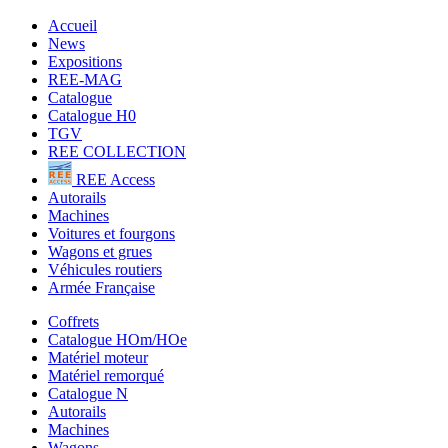
Accueil
News
Expositions
REE-MAG
Catalogue
Catalogue H0
TGV
REE COLLECTION
REE Access
Autorails
Machines
Voitures et fourgons
Wagons et grues
Véhicules routiers
Armée Française
Coffrets
Catalogue HOm/HOe
Matériel moteur
Matériel remorqué
Catalogue N
Autorails
Machines
Wagons