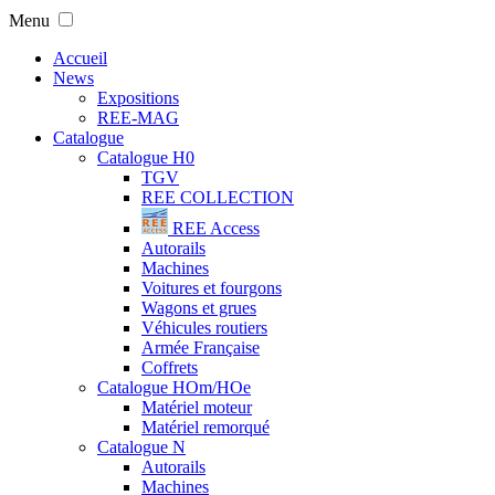
Menu
Accueil
News
Expositions
REE-MAG
Catalogue
Catalogue H0
TGV
REE COLLECTION
REE Access
Autorails
Machines
Voitures et fourgons
Wagons et grues
Véhicules routiers
Armée Française
Coffrets
Catalogue HOm/HOe
Matériel moteur
Matériel remorqué
Catalogue N
Autorails
Machines