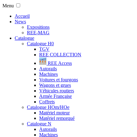
Menu
Accueil
News
Expositions
REE-MAG
Catalogue
Catalogue H0
TGV
REE COLLECTION
REE Access
Autorails
Machines
Voitures et fourgons
Wagons et grues
Véhicules routiers
Armée Française
Coffrets
Catalogue HOm/HOe
Matériel moteur
Matériel remorqué
Catalogue N
Autorails
Machines