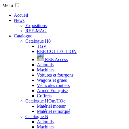
Menu
Accueil
News
Expositions
REE-MAG
Catalogue
Catalogue H0
TGV
REE COLLECTION
REE Access
Autorails
Machines
Voitures et fourgons
Wagons et grues
Véhicules routiers
Armée Française
Coffrets
Catalogue HOm/HOe
Matériel moteur
Matériel remorqué
Catalogue N
Autorails
Machines