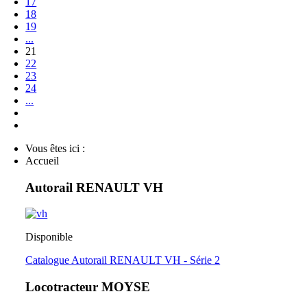
17
18
19
...
21
22
23
24
...
Vous êtes ici :
Accueil
Autorail RENAULT VH
Disponible
Catalogue Autorail RENAULT VH - Série 2
Locotracteur MOYSE