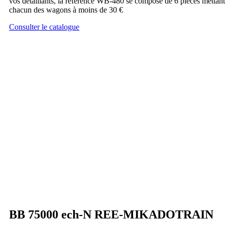
vos détaillants, la référence WB-480 se compose de 6 pièces mettant
chacun des wagons à moins de 30 €
Consulter le catalogue
BB 75000 ech-N REE-MIKADOTRAIN