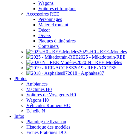
Wagons
Voitures et fourgons
Accessoires REE
Personnages
Matériel roulant
Décor
Divers
Plaques d'itinéraires
Containers
2025-H0 - REE-Modèles
2025 - Mikadotrain-REE
2020-N - REE-Modèles
2019 - REE-ACCESS
2018 - Asphaltes87
Photos
Ambiances
Machines H0
Voitures de Voyageurs H0
Wagons H0
Véhicules Routiers HO
Echelle N
Infos
Planning de livraison
Historique des modèles
Fiches Pratiques DCC