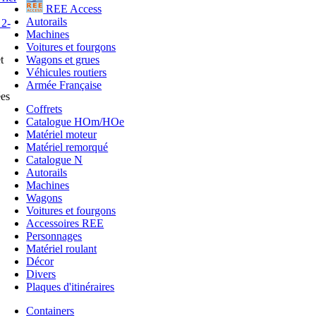
REE Access
Autorails
Machines
Voitures et fourgons
Wagons et grues
t
Véhicules routiers
Armée Française
ées
Coffrets
Catalogue HOm/HOe
Matériel moteur
Matériel remorqué
Catalogue N
Autorails
Machines
Wagons
Voitures et fourgons
Accessoires REE
Personnages
Matériel roulant
Décor
Divers
Plaques d'itinéraires
Containers