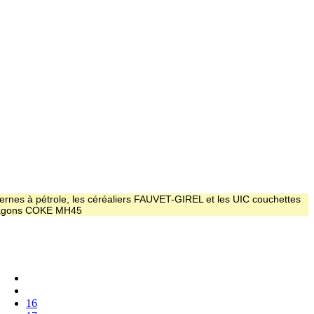
ernes à pétrole, les céréaliers FAUVET-GIREL et les UIC couchettes
 wagons COKE MH45
16