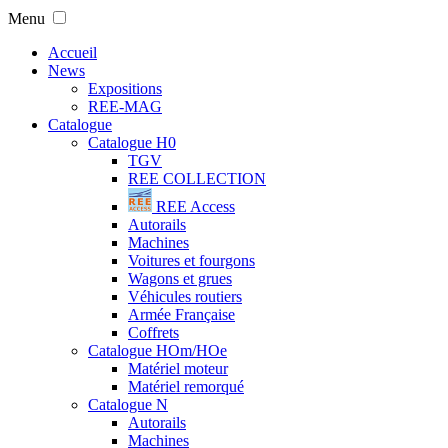
Menu
Accueil
News
Expositions
REE-MAG
Catalogue
Catalogue H0
TGV
REE COLLECTION
REE Access
Autorails
Machines
Voitures et fourgons
Wagons et grues
Véhicules routiers
Armée Française
Coffrets
Catalogue HOm/HOe
Matériel moteur
Matériel remorqué
Catalogue N
Autorails
Machines