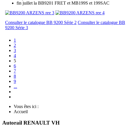
fin juillet la BB9201 FRET et MB199S et 199SAC
Consulter le catalogue BB 9200 Série 2
Consulter le catalogue BB
9200 Série 3
1
2
3
4
5
6
7
8
9
...
Vous êtes ici :
Accueil
Autorail RENAULT VH