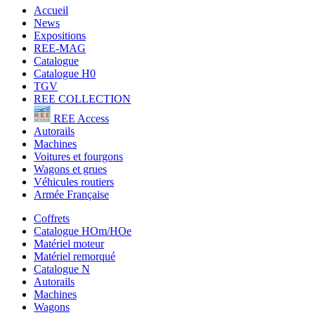
Accueil
News
Expositions
REE-MAG
Catalogue
Catalogue H0
TGV
REE COLLECTION
REE Access
Autorails
Machines
Voitures et fourgons
Wagons et grues
Véhicules routiers
Armée Française
Coffrets
Catalogue HOm/HOe
Matériel moteur
Matériel remorqué
Catalogue N
Autorails
Machines
Wagons