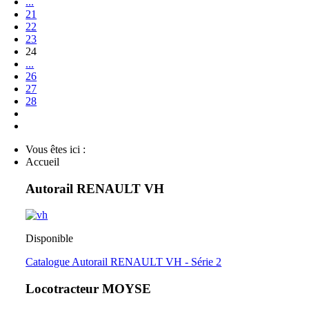
...
21
22
23
24
...
26
27
28
Vous êtes ici :
Accueil
Autorail RENAULT VH
Disponible
Catalogue Autorail RENAULT VH - Série 2
Locotracteur MOYSE