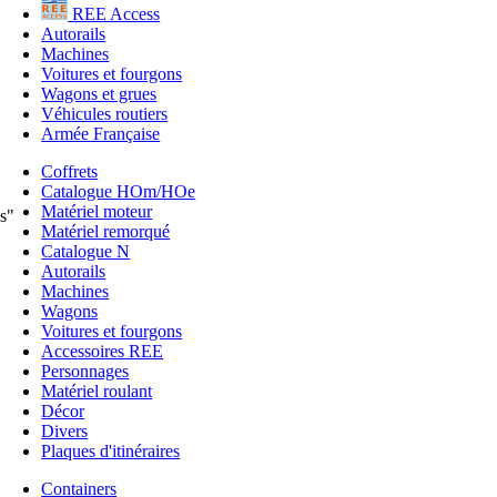
REE Access
Autorails
Machines
Voitures et fourgons
Wagons et grues
Véhicules routiers
Armée Française
Coffrets
Catalogue HOm/HOe
Matériel moteur
s"
Matériel remorqué
Catalogue N
Autorails
Machines
Wagons
Voitures et fourgons
Accessoires REE
Personnages
Matériel roulant
Décor
Divers
Plaques d'itinéraires
Containers