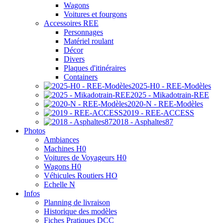
Wagons
Voitures et fourgons
Accessoires REE
Personnages
Matériel roulant
Décor
Divers
Plaques d'itinéraires
Containers
2025-H0 - REE-Modèles
2025 - Mikadotrain-REE
2020-N - REE-Modèles
2019 - REE-ACCESS
2018 - Asphaltes87
Photos
Ambiances
Machines H0
Voitures de Voyageurs H0
Wagons H0
Véhicules Routiers HO
Echelle N
Infos
Planning de livraison
Historique des modèles
Fiches Pratiques DCC