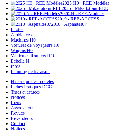
2025-H0 - REE-Modèles
2025 - Mikadotrain-REE
2020-N - REE-Modèles
2019 - REE-ACCESS
2018 - Asphaltes87
Photos
Ambiances
Machines H0
Voitures de Voyageurs H0
Wagons H0
Véhicules Routiers HO
Echelle N
Infos
Planning de livraison
Historique des modèles
Fiches Pratiques DCC
Trucs et astuces
Notices
Liens
Associations
Revues
Revendeurs
Contact
Notices