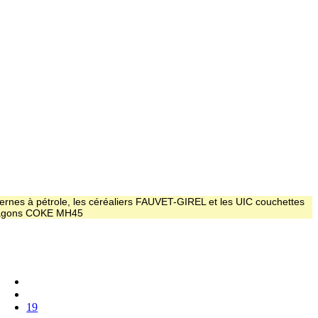
ernes à pétrole, les céréaliers FAUVET-GIREL et les UIC couchettes
 wagons COKE MH45
19