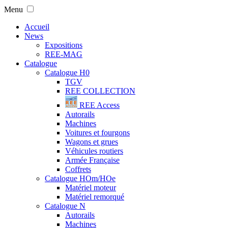
Menu
Accueil
News
Expositions
REE-MAG
Catalogue
Catalogue H0
TGV
REE COLLECTION
REE Access
Autorails
Machines
Voitures et fourgons
Wagons et grues
Véhicules routiers
Armée Française
Coffrets
Catalogue HOm/HOe
Matériel moteur
Matériel remorqué
Catalogue N
Autorails
Machines