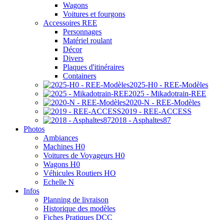
Wagons
Voitures et fourgons
Accessoires REE
Personnages
Matériel roulant
Décor
Divers
Plaques d'itinéraires
Containers
2025-H0 - REE-Modèles
2025 - Mikadotrain-REE
2020-N - REE-Modèles
2019 - REE-ACCESS
2018 - Asphaltes87
Photos
Ambiances
Machines H0
Voitures de Voyageurs H0
Wagons H0
Véhicules Routiers HO
Echelle N
Infos
Planning de livraison
Historique des modèles
Fiches Pratiques DCC