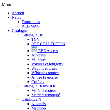
Menu
Accueil
News
Expositions
REE-MAG
Catalogue
Catalogue H0
TGV
REE COLLECTION
REE Access
Autorails
Machines
Voitures et fourgons
Wagons et grues
Véhicules routiers
Armée Française
Coffrets
Catalogue HOm/HOe
Matériel moteur
Matériel remorqué
Catalogue N
Autorails
Machines