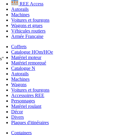
REE Access
Autorails
Machines
Voitures et fourgons
Wagons et grues
Véhicules routiers
Armée Française
Coffrets
Catalogue HOm/HOe
Matériel moteur
s"
Matériel remorqué
Catalogue N
Autorails
Machines
Wagons
Voitures et fourgons
Accessoires REE
Personnages
Matériel roulant
Décor
Divers
Plaques d'itinéraires
Containers