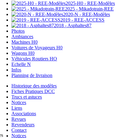
2025-H0 - REE-Modèles
2025 - Mikadotrain-REE
2020-N - REE-Modèles
2019 - REE-ACCESS
2018 - Asphaltes87
Photos
Ambiances
Machines H0
Voitures de Voyageurs H0
Wagons H0
Véhicules Routiers HO
Echelle N
Infos
Planning de livraison
Historique des modèles
Fiches Pratiques DCC
Trucs et astuces
Notices
Liens
Associations
Revues
Revendeurs
Contact
es
Notices