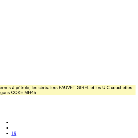
ernes à pétrole, les céréaliers FAUVET-GIREL et les UIC couchettes
 wagons COKE MH45
19