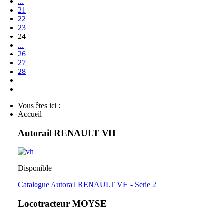
...
21
22
23
24
...
26
27
28
Vous êtes ici :
Accueil
Autorail RENAULT VH
Disponible
Catalogue Autorail RENAULT VH - Série 2
Locotracteur MOYSE