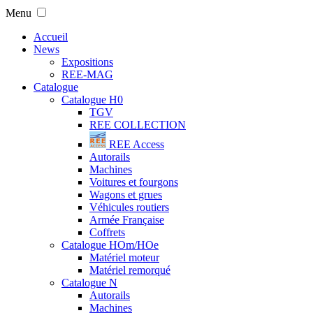
Menu
Accueil
News
Expositions
REE-MAG
Catalogue
Catalogue H0
TGV
REE COLLECTION
REE Access
Autorails
Machines
Voitures et fourgons
Wagons et grues
Véhicules routiers
Armée Française
Coffrets
Catalogue HOm/HOe
Matériel moteur
Matériel remorqué
Catalogue N
Autorails
Machines