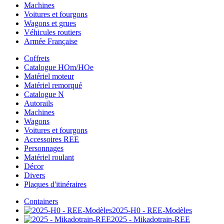
Machines
Voitures et fourgons
Wagons et grues
Véhicules routiers
Armée Française
Coffrets
Catalogue HOm/HOe
Matériel moteur
Matériel remorqué
Catalogue N
Autorails
Machines
Wagons
Voitures et fourgons
Accessoires REE
Personnages
Matériel roulant
Décor
Divers
Plaques d'itinéraires
Containers
2025-H0 - REE-Modèles
2025 - Mikadotrain-REE