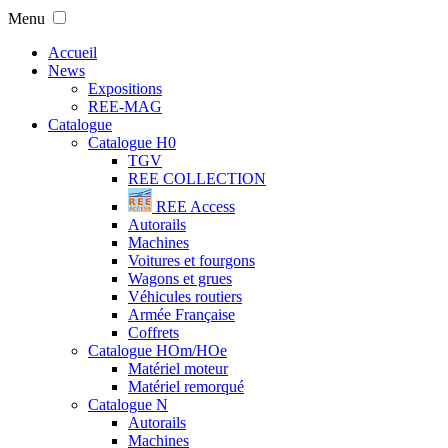
Menu
Accueil
News
Expositions
REE-MAG
Catalogue
Catalogue H0
TGV
REE COLLECTION
REE Access
Autorails
Machines
Voitures et fourgons
Wagons et grues
Véhicules routiers
Armée Française
Coffrets
Catalogue HOm/HOe
Matériel moteur
Matériel remorqué
Catalogue N
Autorails
Machines