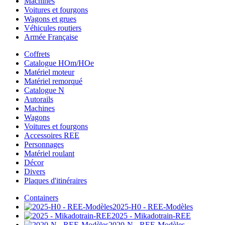
Machines
Voitures et fourgons
Wagons et grues
Véhicules routiers
Armée Française
Coffrets
Catalogue HOm/HOe
Matériel moteur
Matériel remorqué
Catalogue N
Autorails
Machines
Wagons
Voitures et fourgons
Accessoires REE
Personnages
Matériel roulant
Décor
Divers
Plaques d'itinéraires
Containers
2025-H0 - REE-Modèles
2025 - Mikadotrain-REE
2020-N - REE-Modèles