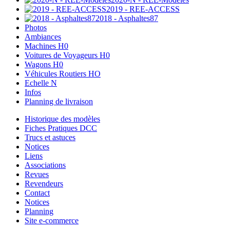
2019 - REE-ACCESS
2018 - Asphaltes87
Photos
Ambiances
Machines H0
Voitures de Voyageurs H0
Wagons H0
Véhicules Routiers HO
Echelle N
Infos
Planning de livraison
Historique des modèles
Fiches Pratiques DCC
Trucs et astuces
Notices
Liens
Associations
Revues
Revendeurs
Contact
Notices
Planning
Site e-commerce