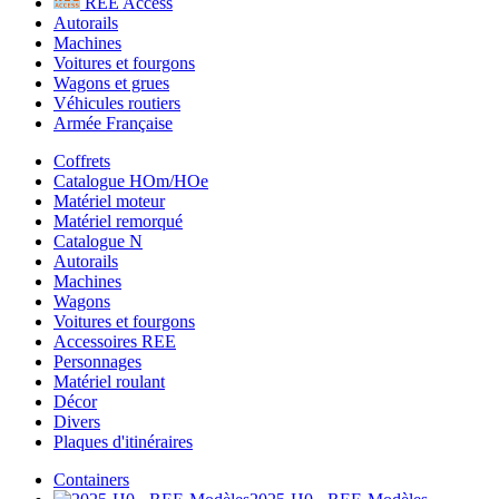
REE Access
Autorails
Machines
Voitures et fourgons
Wagons et grues
Véhicules routiers
Armée Française
Coffrets
Catalogue HOm/HOe
Matériel moteur
Matériel remorqué
Catalogue N
Autorails
Machines
Wagons
Voitures et fourgons
Accessoires REE
Personnages
Matériel roulant
Décor
Divers
Plaques d'itinéraires
Containers