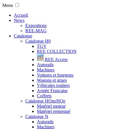
Menu
Accueil
News
Expositions
REE-MAG
Catalogue
Catalogue H0
TGV
REE COLLECTION
REE Access
Autorails
Machines
Voitures et fourgons
Wagons et grues
Véhicules routiers
Armée Française
Coffrets
Catalogue HOm/HOe
Matériel moteur
Matériel remorqué
Catalogue N
Autorails
Machines