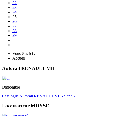
22
23
24
25
26
27
28
29
Vous êtes ici :
Accueil
Autorail RENAULT VH
Disponible
Catalogue Autorail RENAULT VH - Série 2
Locotracteur MOYSE