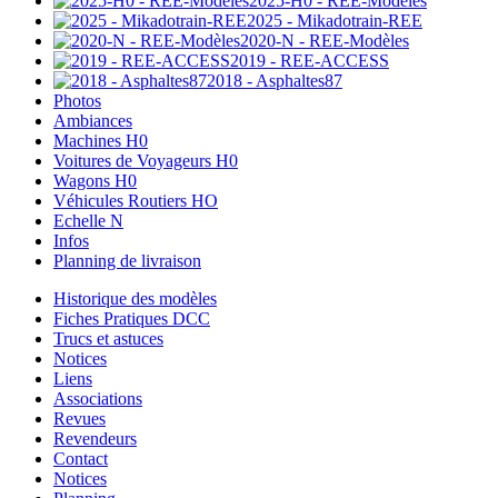
2025-H0 - REE-Modèles
2025 - Mikadotrain-REE
2020-N - REE-Modèles
2019 - REE-ACCESS
2018 - Asphaltes87
Photos
Ambiances
Machines H0
Voitures de Voyageurs H0
Wagons H0
Véhicules Routiers HO
Echelle N
Infos
Planning de livraison
Historique des modèles
Fiches Pratiques DCC
Trucs et astuces
Notices
Liens
Associations
Revues
Revendeurs
Contact
Notices