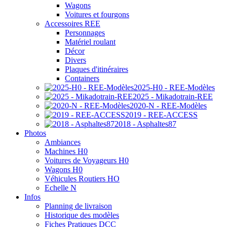
Wagons
Voitures et fourgons
Accessoires REE
Personnages
Matériel roulant
Décor
Divers
Plaques d'itinéraires
Containers
2025-H0 - REE-Modèles
2025 - Mikadotrain-REE
2020-N - REE-Modèles
2019 - REE-ACCESS
2018 - Asphaltes87
Photos
Ambiances
Machines H0
Voitures de Voyageurs H0
Wagons H0
Véhicules Routiers HO
Echelle N
Infos
Planning de livraison
Historique des modèles
Fiches Pratiques DCC