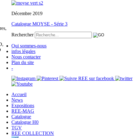
Décembre 2019
Catalogue MOYSE - Série 3
es,
Rechercher
D,
Qui sommes-nous
D
infos légales
Nous contacter
Plan du site
-
Accueil
News
Expositions
REE-MAG
Catalogue
Catalogue H0
TGV
REE COLLECTION