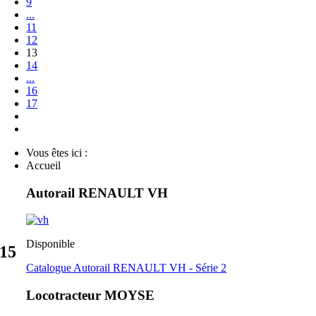
9
...
11
12
13
14
...
16
17
Vous êtes ici :
Accueil
Autorail RENAULT VH
Disponible
15
Catalogue Autorail RENAULT VH - Série 2
Locotracteur MOYSE