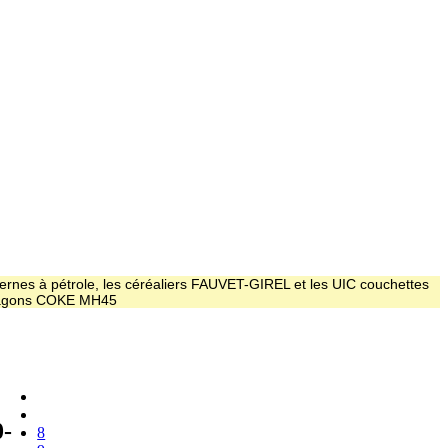
ernes à pétrole, les céréaliers FAUVET-GIREL et les UIC couchettes
 wagons COKE MH45
-
8