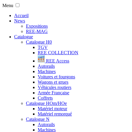
Menu
Accueil
News
Expositions
REE-MAG
Catalogue
Catalogue H0
TGV
REE COLLECTION
REE Access
Autorails
Machines
Voitures et fourgons
Wagons et grues
Véhicules routiers
Armée Française
Coffrets
Catalogue HOm/HOe
Matériel moteur
Matériel remorqué
Catalogue N
Autorails
Machines