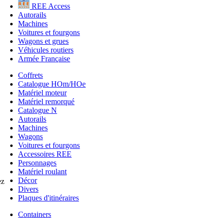
REE Access
Autorails
Machines
Voitures et fourgons
Wagons et grues
Véhicules routiers
Armée Française
Coffrets
Catalogue HOm/HOe
Matériel moteur
Matériel remorqué
Catalogue N
Autorails
Machines
Wagons
Voitures et fourgons
Accessoires REE
Personnages
Matériel roulant
Décor
ez
Divers
Plaques d'itinéraires
Containers