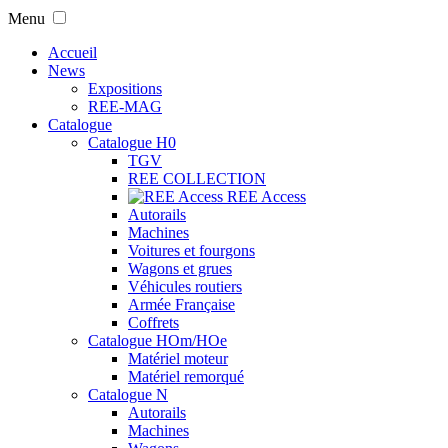
Menu
Accueil
News
Expositions
REE-MAG
Catalogue
Catalogue H0
TGV
REE COLLECTION
REE Access
Autorails
Machines
Voitures et fourgons
Wagons et grues
Véhicules routiers
Armée Française
Coffrets
Catalogue HOm/HOe
Matériel moteur
Matériel remorqué
Catalogue N
Autorails
Machines