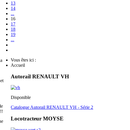
13
14
...
16
17
18
19
...
Vous êtes ici :
la
Accueil
Autorail RENAULT VH
et
Disponible
de
Catalogue Autorail RENAULT VH - Série 2
!!
Locotracteur MOYSE
ne