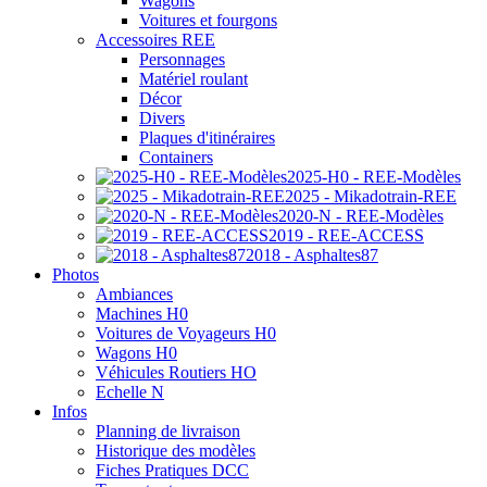
Wagons
Voitures et fourgons
Accessoires REE
Personnages
Matériel roulant
Décor
Divers
Plaques d'itinéraires
Containers
2025-H0 - REE-Modèles
2025 - Mikadotrain-REE
2020-N - REE-Modèles
2019 - REE-ACCESS
2018 - Asphaltes87
Photos
Ambiances
Machines H0
Voitures de Voyageurs H0
Wagons H0
Véhicules Routiers HO
Echelle N
Infos
Planning de livraison
Historique des modèles
Fiches Pratiques DCC