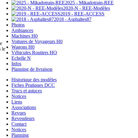
2025 - Mikadotrain-REE
2020-N - REE-Modèles
2019 - REE-ACCESS
2018 - Asphaltes87
Photos
Ambiances
Machines H0
Voitures de Voyageurs H0
ue
Wagons H0
 le
Véhicules Routiers HO
Echelle N
Infos
Planning de livraison
Historique des modèles
Fiches Pratiques DCC
Trucs et astuces
Notices
Liens
Associations
Revues
Revendeurs
Contact
Notices
Planning