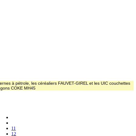
ernes à pétrole, les céréaliers FAUVET-GIREL et les UIC couchettes
 wagons COKE MH45
11
12